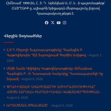
Հիմնուած՝ 1899-ին, Հ․Յ․Դ․ Արեւելեան Ա․Մ․Ն․-ի պաշտօնաթերթ՝
ՀԱՅՐԵՆԻՔ-ը, աշխարհի երիցագոյն մեսրոպաշունչ լեզուով
հրատարակուող թերթն է։
Facebook
X
YouTube
Instagram
Վերջին Յօդուածներ
Հ.Յ.Դ. Բիւրոյի Յայտարարութիւնը՝ Գարեգին Բ.
Կաթողիկոսին Դէմ Յարուցուած Գործին Առիթով
August 7,
2026
Մեծի Տանն Կիլիկիոյ Կաթողիկոսութիւնը Վեհափառ
Գարեգին Բ․-ի Դատարան Կանչուիլը Դատապարտելի Կը
Նկատէ
August 6, 2026
ՓՐԱՒԻՏԵՆՍԻ ՍԿԱՈՒՏՆԵՐՈՒ ՆՈՒԻՐԱՏՈՒՈՒԹԻՒՆԸ՝
«ՄԵԾՆ ՆԵՐՍԷՍ» ԲԱՐԵՍԻՐԱԿԱՆ ԿԱԶՄԱԿԵՐՊՈՒԹԵԱՆ
August 6, 2026
ԱՐՏԱԾՄԱՆ ՃԳՆԱԺԱՄԸ
August 6, 2026