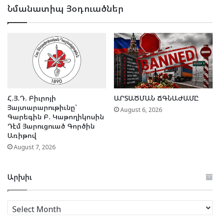
Նմանատիպ Յօդուածներ
Հ.Յ.Դ. Բիւրոյի
ԱՐՏԱԾՄԱՆ ՃԳՆԱԺԱՄԸ
Յայտարարութիւնը՝
August 6, 2026
Գարեգին Բ. Կաթողիկոսին
Դէմ Յարուցուած Գործին
Առիթով
August 7, 2026
Արխիւ
Արխիւ