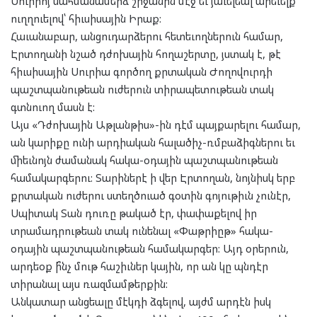
Սուրիոյ սահմանամերձ շրջանին մէջ եւ յաւելեալ արեւելք
ուղղուելով՝ հիւսիսային Իրաք:
Հաւանաբար, անցուդարձերու հետեւողներուն համար,
Էրտողանի նշած դժոխային հողաշերտը, յստակ է, թէ
հիւսիսային Սուրիա գործող քրտական Ժողովուրդի
պաշտպանութեան ուժերուն տիրապետութեան տակ
գտնուող մասն է:
Այս «Դժոխային Աթլանթիս»-ին դէմ պայքարելու համար,
ան կարիքը ունի արդիական հալածիչ-ռմբաձիգներու եւ
միեւնոյն ժամանակ հակա-օդային պաշտպանութեան
համակարգերու: Տարիներէ ի վեր Էրտողան, նոյնիսկ երբ
քրտական ուժերու ստեղծուած գօտին գոյութիւն չունէր,
Սպիտակ Տան դուռը թակած էր, փափաքելով իր
տրամադրութեան տակ ունենալ «Փաթրիըթ» հակա-
օդային պաշտպանութեան համակարգեր: Այդ օրերուն,
արդեօք ի՞նչ մութ հաշիւներ կային, որ ան կը պնդէր
տիրանալ այս ռազմամթերքին:
Անկատար անցեալը մէկդի ձգելով, այժմ արդէն իսկ