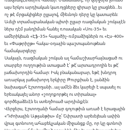
այս երկու արդիական կառոյցները զիրար կը լրացնեն…եւ
ոչ թէ մրցակիցներ ըլլալով, միեւնոյն դերը կը կատարեն:
Աւելի տրամաբանական պիտի ըլլար ռազմական շուկայէն
ներս դէմ յանդիման հանել ռուսական «Սու-35» եւ
ամերիկեան «Էֆ-35» հալածիչ-ռմբաձիգներն ու «Էս-400»
եւ «Փաթրիըթ» հակա-օդային պաշտպանութեան
համակարգերը:
Սակայն, ռազմական շուկան ալ համաշխարհայնացած ու
տարբեր ուղղութիւն ստացած է՝ թէ՛ արտադրողին եւ թէ՛
յաճախորդին համար: Իսկ բնականաբար, եթէ խնդրոյ
առարկայ յաճախորդ երկիրը Թուրքիան է, յանձին
նախագահ Էրտողանի…ալ ամէն ձեւ կարելի է սպասել ու
երեւակայել անոր «շողոքորթել ու տիրանալ»
գործելաձեւէն եւ ստեղծուած արդիւնքէն:
Վերջերս, Էրտողանի համար գոյութիւն առած է երազային
«Դժոխային Աթլանթիս» մը՝ Եփրատի արեւելեան ափին
վրայ գտնուող ահաբեկչական միջանցք մը, որ կը գտնուի