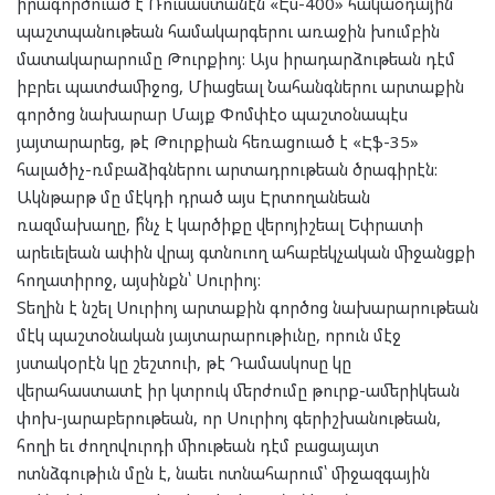
իրագործուած է Ռուսաստանէն «Էս-400» հակաօդային
պաշտպանութեան համակարգերու առաջին խումբին
մատակարարումը Թուրքիոյ: Այս իրադարձութեան դէմ
իբրեւ պատժամիջոց, Միացեալ Նահանգներու արտաքին
գործոց նախարար Մայք Փոմփէօ պաշտօնապէս
յայտարարեց, թէ Թուրքիան հեռացուած է «Էֆ-35»
հալածիչ-ռմբաձիգներու արտադրութեան ծրագիրէն:
Ակնթարթ մը մէկդի դրած այս Էրտողանեան
ռազմախաղը, ի՞նչ է կարծիքը վերոյիշեալ Եփրատի
արեւելեան ափին վրայ գտնուող ահաբեկչական միջանցքի
հողատիրոջ, այսինքն՝ Սուրիոյ:
Տեղին է նշել Սուրիոյ արտաքին գործոց նախարարութեան
մէկ պաշտօնական յայտարարութիւնը, որուն մէջ
յստակօրէն կը շեշտուի, թէ Դամասկոսը կը
վերահաստատէ իր կտրուկ մերժումը թուրք-ամերիկեան
փոխ-յարաբերութեան, որ Սուրիոյ գերիշխանութեան,
հողի եւ ժողովուրդի միութեան դէմ բացայայտ
ոտնձգութիւն մըն է, նաեւ ոտնահարում՝ միջազգային