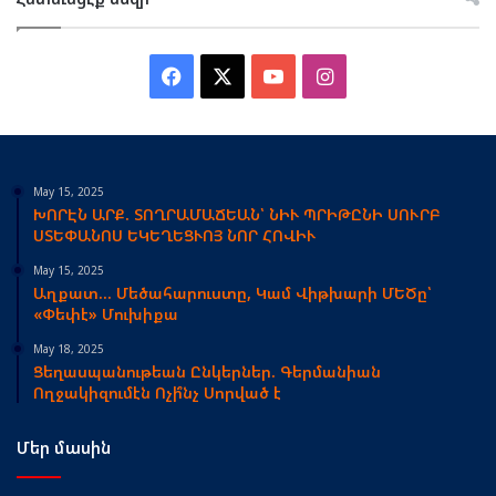
Facebook
X
YouTube
Instagram
May 15, 2025
ԽՈՐԷՆ ԱՐՔ. ՏՈՂՐԱՄԱՃԵԱՆ՝ ՆԻՒ ՊՐԻԹԸՆԻ ՍՈՒՐԲ
ՍՏԵՓԱՆՈՍ ԵԿԵՂԵՑՒՈՅ ՆՈՐ ՀՈՎԻՒ
May 15, 2025
Աղքատ… Մեծահարուստը, Կամ Վիթխարի ՄԵԾը՝
«Փեփէ» Մուխիքա
May 18, 2025
Ցեղասպանութեան Ընկերներ. Գերմանիան
Ողջակիզումէն Ոչի՞նչ Սորված է
Մեր մասին