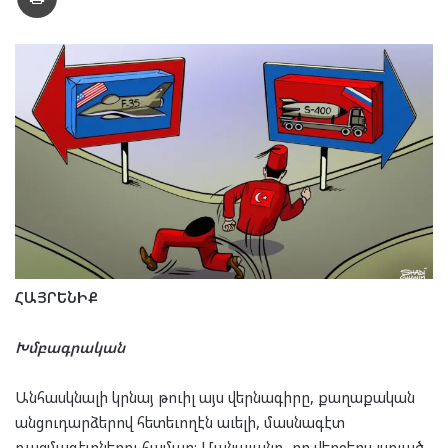
ՀԱՅՐԵՆԻՔ
Խմբագրական
Անհասկնալի կրնայ թուիլ այս վերնագիրը, քաղաքական
անցուդարձերով հետեւողէն աւելի, մասնագէտ
ռազմագէտներու համար: Մանաւանդ, որ վերջերս լսուած