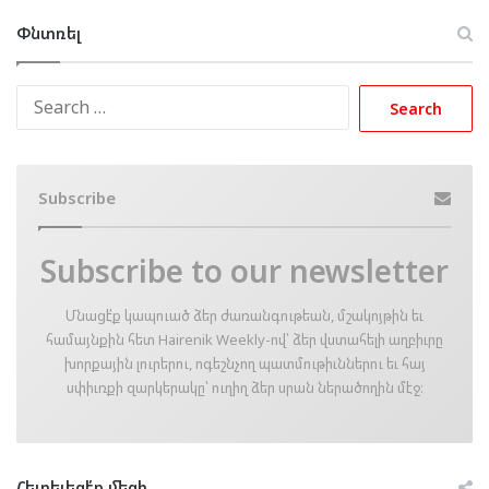
Փնտռել
Search
for:
Subscribe
Subscribe to our newsletter
Մնացէ՛ք կապուած ձեր ժառանգութեան, մշակոյթին եւ
համայնքին հետ Hairenik Weekly-ով՝ ձեր վստահելի աղբիւրը
խորքային լուրերու, ոգեշնչող պատմութիւններու եւ հայ
սփիւռքի զարկերակը՝ ուղիղ ձեր սրան ներածողին մէջ։
Հետեւեցէ՛ք մեզի