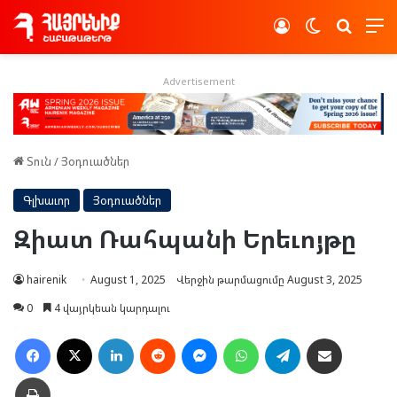
Log In
Switch skin
Որոնե
Advertisement
Տուն
/
Յօդուածներ
Գլխաւոր
Յօդուածներ
Զիատ Ռահպանի Երեւոյթը
hairenik
August 1, 2025
Վերջին թարմացումը August 3, 2025
0
4 վայրկեան կարդալու
Facebook
X
LinkedIn
Reddit
Messenger
WhatsApp
Telegram
Ուղարկել նամակ
Տպել