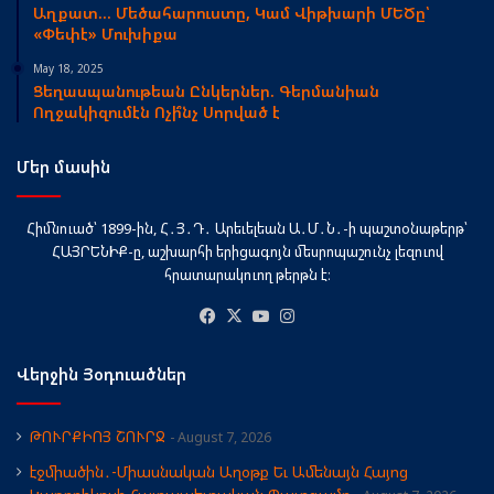
Աղքատ… Մեծահարուստը, Կամ Վիթխարի ՄԵԾը՝
«Փեփէ» Մուխիքա
May 18, 2025
Ցեղասպանութեան Ընկերներ. Գերմանիան
Ողջակիզումէն Ոչի՞նչ Սորված է
Մեր մասին
Հիմնուած՝ 1899-ին, Հ․Յ․Դ․ Արեւելեան Ա․Մ․Ն․-ի պաշտօնաթերթ՝
ՀԱՅՐԵՆԻՔ-ը, աշխարհի երիցագոյն մեսրոպաշունչ լեզուով
հրատարակուող թերթն է։
Facebook
X
YouTube
Instagram
Վերջին Յօդուածներ
ԹՈՒՐՔԻՈՅ ՇՈՒՐՋ
August 7, 2026
էջմիածին․-Միասնական Աղօթք Եւ Ամենայն Հայոց