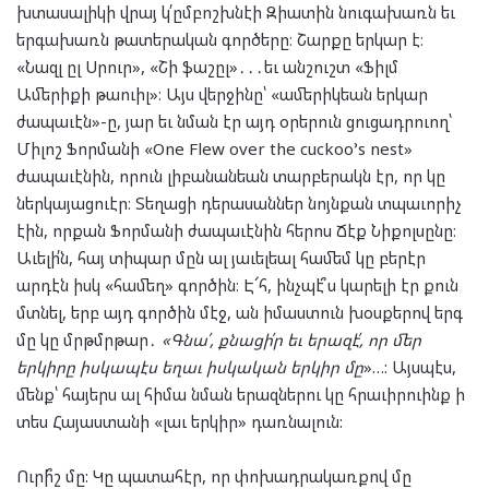
խտասալիկի վրայ կ՛ըմբոշխնէի Զիատին նուգախառն եւ
երգախառն թատերական գործերը։ Շարքը երկար է։
«Նազլ ըլ Սրուր», «Շի ֆաշըլ»․․․եւ անշուշտ «Ֆիլմ
Ամերիքի թաուիլ»։ Այս վերջինը՝ «ամերիկեան երկար
ժապաւէն»-ը, յար եւ նման էր այդ օրերուն ցուցադրուող՝
Միլոշ Ֆորմանի «One Flew over the cuckoo’s nest»
ժապաւէնին, որուն լիբանանեան տարբերակն էր, որ կը
ներկայացուէր։ Տեղացի դերասաններ նոյնքան տպաւորիչ
էին, որքան Ֆորմանի ժապաւէնին հերոս Ճէք Նիքոլսընը։
Աւելի՛ն, հայ տիպար մըն ալ յաւելեալ համեմ կը բերէր
արդէն իսկ «համեղ» գործին։ Է՜հ, ինչպէ՞ս կարելի էր քուն
մտնել, երբ այդ գործին մէջ, ան իմաստուն խօսքերով երգ
մը կը մրթմրթար․
«Գնա՛, քնացի՛ր եւ երազէ՛, որ մեր
երկիրը իսկապէս եղաւ իսկական երկիր մը
»…: Այսպէս,
մենք՝ հայերս ալ հիմա նման երազներու կը հրաւիրուինք ի
տես Հայաստանի «լաւ երկիր» դառնալուն:
Ուրի՞շ մը: Կը պատահէր, որ փոխադրակառքով մը