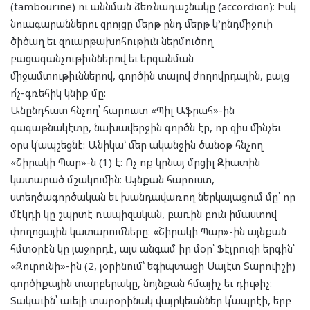
(tambourine) ու աննման ձեռնադաշնակը (accordion)։ Իսկ
նուագարաններու զրոյցը մերթ ընդ մերթ կ’ընդմիջուի
ծիծաղ եւ զուարթախոհութիւն ներմուծող
բացագանչութիւններով եւ երգանման
միջամտութիւններով, գործին տալով ժողովրդային, բայց
ո՛չ-գռեհիկ կնիք մը:
Անընդհատ հնչող՝ հարուստ «Պիլ Աֆրահ»-ին
գագաթնակէտը, նախավերջին գործն էր, որ զիս մինչեւ
օրս կ՛ապշեցնէ: Անիկա՝ մեր ականջին ծանօթ հնչող
«Շիրակի Պար»-ն (1) է։ Ոչ ոք կրնայ մրցիլ Զիատին
կատարած մշակումին։ Այնքան հարուստ,
ստեղծագործական եւ խանդավառող ներկայացում մը՝ որ
մէկդի կը շպրտէ ռապիզական, բառին բուն իմաստով
փողոցային կատարումները։ «Շիրակի Պար»-ին այնքան
հմտօրէն կը յաջորդէ, այս անգամ իր մօր՝ Ֆէյրուզի երգին՝
«Զուրունի»-ին (2, յօրինում՝ եգիպտացի Սայէտ Տարուիշի)
գործիքային տարբերակը, նոյնքան հմայիչ եւ դիւթիչ։
Տակաւին՝ աւելի տարօրինակ վայրկեաններ կ՛ապրէի, երբ