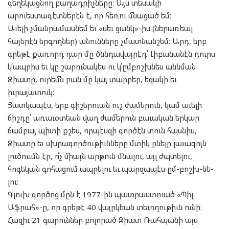
գեղեկացնող բաղադրիչները։ Այս տեսակի
արուեստագէտներէն է, որ հեռու մնացած եմ։
Աւելի չմանրամասնեմ եւ «սեւ ցանկ»-իս (ներառեալ
հայերէն երգողներ) անունները չմատնանշեմ։ Արդ, երբ
գրեթէ քառորդ դար մը ծննդավայրէդ՝ Լիբանանէն դուրս
կ՛ապրիս եւ կը շարունակես ու կ՛ըմբոշխնես աննման
Զիատը, ուրեմն բան մը կայ տարբեր, եզակի եւ
իւրայատուկ։
Յատկապէս, երբ գիշերուան ուշ ժամերուն, կամ աւելի
ճիշդը՝ առաւօտեան վաղ ժամերուն բաւական երկար
ճամբայ պիտի քշես, որպէսզի գործէն տուն հասնիս,
Զիատը եւ սխրագործութիւնները մտիկ ընելը լաւագոյն
լուծոււմն էր, ո՛չ միայն արթուն մնալու, այլ ժպտելու,
հոգեկան գոհացում ապրելու եւ պարզապէս ըմ-բոշխ-նե-
լու։
Գլուխ գործոց մըն է 1977-ին պատրաստուած «Պիլ
Աֆրահ»-ը, որ գրեթէ 40 վայրկեան տեւողութիւն ունի։
Հազիւ 21 գարուններ բոլորած Զիատ Ռահպանի այս