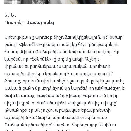
Ե․ Ա․
Պոսթըն – Մասաչուսէց
Երեւոյթ բառը արդեօք ճիշդ ձեւով կ’ընկալուի՞, թէ՞ օտար
բառը՝ «ֆենոմէն»-ը աւելի ուժեղ կը հնչէ՝ բնութագրելու
համար Զիատ Ռահպանի անունով արուեստագէտը: Կը
կարծեմ, որ «ֆենոմէն»-ը քիչ մը աւելի հնչեղ է:
Լիբանան եւ ընդհանրապէս արաբական արուեստի
աշխարհը վերջերս կորսնցուց հազուադէպ տղայ մը՝
Զիատը, որուն մասին կարելի է շատ բան ըսել եւ չսպառել:
Սակայն քանի մը սեղմ նշում կը կարծեմ որ անհրաժեշտ է:
Նախ եւ առաջ, բազմատանդ Զիատը «պտուղ»-ն էր իր
միջավայրին ու ժամանակին: Անմիջական միջավայրը՝
ընտանիքն էր անշուշտ, արաբական երգարուեստի
աշխարհին հանճարեղ արուեստագէտներ տուած
Ռահպանի ընտանիքը՝ հայրն ու հօրեղբայրը՝ Ասին ու