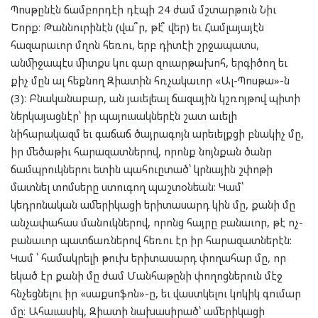
Պոսթընէն ճամբորդէի դէպի 24 ժամ մշտարթուն Նիւ
Եորք։ Թաննուրինէն (վա՞ր, թէ՞ վեր) եւ Համլայայէն
հազարաւոր մղոն հեռու, երբ դիտէի շրջապատս,
անմիջապէս միտքս կու գար զուարթախոհ, երգիծող եւ
քիչ մըն ալ հեքնող Զիատին հռչակաւոր «Ալ-Պոսթա»-ն
(3)։ Բնականաբար, ան յաւելեալ ճազային կշռոյթով պիտի
ներկայացնէր՝ իր պայուսակներէն շատ աւելի
նիհարակազմ եւ գաճաճ ծայրագոյն արեւելքցի բնակիչ մը,
իր մեծաթիւ հարազատներով, որոնք նոյնքան ծանր
ճամպրուկներու ետին պահուըտած՝ կրնային շփոթի
մատնել տոմսերը ստուգող պաշտօնեան։ Կամ՝
կեդրոնական ամերիկացի երիտասարդ կին մը, քանի մը
անչափահաս մանուկներով, որոնց հայրը բանաւոր, թէ ոչ-
բանաւոր պատճառներով հեռու էր իր հարազատներէն:
Կամ ՝ համակրելի թուխ երիտասարդ փողահար մը, որ
եկած էր քանի մը ժամ Մանհաթընի փողոցներուն մէջ
հնչեցնելու իր «սաքսոֆոն»-ը, եւ վաստկելու կոկիկ գումար
մը։ Ահաւասիկ, Զիատի նախասիրած՝ ամերիկացի