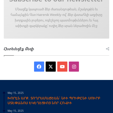
Մնացէ՛ք կապուած ձեր ժառանգութեան, մշակոյթին եւ
համայնքին հետ Hairenik Weekly-ով՝ ձեր վստահելի աղբիւրը
խորքային լուրերու, ոգեշնչող պատմութիւններու եւ հայ
սփիւռքի զարկերակը՝ ուղիղ ձեր սրան ներածողին մէջ։
Հետեւեցէ՛ք մեզի
Facebook
X
YouTube
Instagram
May 15, 2025
ԽՈՐԷՆ ԱՐՔ. ՏՈՂՐԱՄԱՃԵԱՆ՝ ՆԻՒ ՊՐԻԹԸՆԻ ՍՈՒՐԲ
ՍՏԵՓԱՆՈՍ ԵԿԵՂԵՑՒՈՅ ՆՈՐ ՀՈՎԻՒ
May 15, 2025