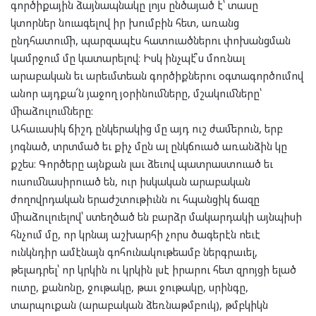
գործիքային ձայնապնակը լոյս ընծայած է՝ տասը
կտորներ նուագելով իր խումբին հետ, առանց
ընդհատումի, պարզապէս հատուածներու փոխանցման
կամրջում մը կատարելով։ Իսկ ինչպէ՞ս մոռնալ
արաբական եւ արեւմտեան գործիքներու օգտագործումով
անոր այդքա՜ն յաջող յօրինումները, մշակումները՝
միաձուլումները:
Ահաւասիկ ճիշդ ընկերակից մը այդ ուշ ժամերուն, երբ
յոգնած, տրտմած եւ քիչ մըն ալ ընկճուած առանձին կը
քշես։ Գործերը այնքան լաւ ձեւով պատրաստուած եւ
ուսումնասիրուած են, ուր իսկական արաբական
ժողովրդական երաժշտութիւնն ու հպանցիկ ճազը
միաձուլուելով՝ ստեղծած են բարձր մակարդակի այնպիսի
հնչում մը, որ կրնայ աշխարհի չորս ծագերէն ոեւէ
ունկնդիր ամէնայն գոհունակութեամբ ներգրաւել,
թելադրել՝ որ կրկին ու կրկին լսէ իրարու հետ զրոյցի ելած
ուտը, քանոնը, ջութակը, թաւ ջութակը, սրինգը,
տարպուքան (արաբական ձեռնաթմբուկ), թմբկիկն