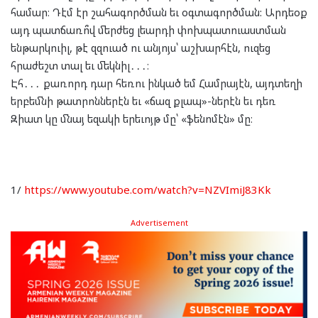
համար։ Դէմ էր շահագործման եւ օգտագործման: Արդեօք
այդ պատճառո՞վ մերժեց լեարդի փոխպատուաստման
ենթարկուիլ, թէ զզուած ու անյոյս՝ աշխարհէն, ուզեց
հրաժեշտ տալ եւ մեկնիլ․․․։
Էհ․․․ քառորդ դար հեռու ինկած եմ Համրայէն, այդտեղի
երբեմնի թատրոններէն եւ «ճազ քլապ»-ներէն եւ դեռ
Զիատ կը մնայ եզակի երեւոյթ մը՝ «ֆենոմէն» մը։
1/
https://www.youtube.com/watch?v=NZVImiJ83Kk
Advertisement