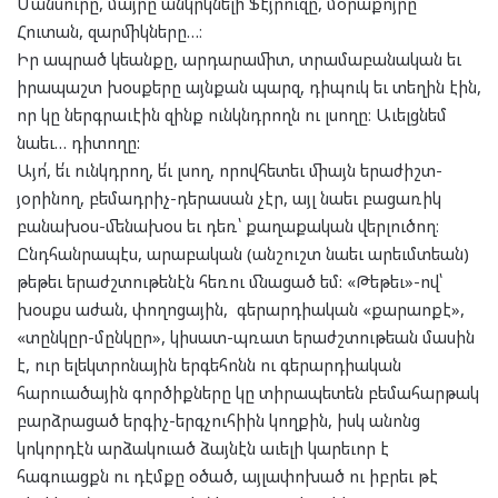
Մանսուրը, մայրը անկրկնելի Ֆէյրուզը, մօրաքոյրը՝
Հուտան, զարմիկները…։
Իր ապրած կեանքը, արդարամիտ, տրամաբանական եւ
իրապաշտ խօսքերը այնքան պարզ, դիպուկ եւ տեղին էին,
որ կը ներգրաւէին զինք ունկնդրողն ու լսողը։ Աւելցնեմ
նաեւ… դիտողը:
Այո՛, ե՛ւ ունկդրող, ե՛ւ լսող, որովհետեւ միայն երաժիշտ-
յօրինող, բեմադրիչ-դերասան չէր, այլ նաեւ բացառիկ
բանախօս-մենախօս եւ դեռ՝ քաղաքական վերլուծող։
Ընդհանրապէս, արաբական (անշուշտ նաեւ արեւմտեան)
թեթեւ երաժշտութենէն հեռու մնացած եմ: «Թեթեւ»-ով՝
խօսքս աժան, փողոցային, գերարդիական «քարաոքէ»,
«տընկըր-մընկըր», կիսատ-պռատ երաժշտութեան մասին
է, ուր ելեկտրոնային երգեհոնն ու գերարդիական
հարուածային գործիքները կը տիրապետեն բեմահարթակ
բարձրացած երգիչ-երգչուհիին կողքին, իսկ անոնց
կոկորդէն արձակուած ձայնէն աւելի կարեւոր է
հագուացքն ու դէմքը օծած, այլափոխած ու իբրեւ թէ