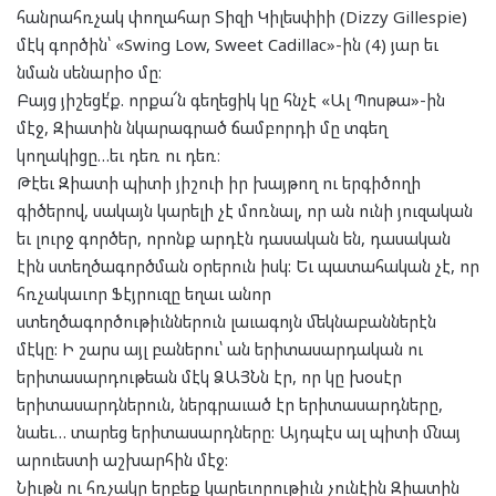
հանրահռչակ փողահար Տիզի Կիլեսփիի (Dizzy Gillespie)
մէկ գործին՝ «Swing Low, Sweet Cadillac»-ին (4) յար եւ
նման սենարիօ մը։
Բայց յիշեցէ՛ք. որքա՜ն գեղեցիկ կը հնչէ «Ալ Պոսթա»-ին
մէջ, Զիատին նկարագրած ճամբորդի մը տգեղ
կողակիցը…եւ դեռ ու դեռ։
Թէեւ Զիատի պիտի յիշուի իր խայթող ու երգիծողի
գիծերով, սակայն կարելի չէ մոռնալ, որ ան ունի յուզական
եւ լուրջ գործեր, որոնք արդէն դասական են, դասական
էին ստեղծագործման օրերուն իսկ: Եւ պատահական չէ, որ
հռչակաւոր Ֆէյրուզը եղաւ անոր
ստեղծագործութիւններուն լաւագոյն մեկնաբաններէն
մէկը: Ի շարս այլ բաներու՝ ան երիտասարդական ու
երիտասարդութեան մէկ ՁԱՅՆն էր, որ կը խօսէր
երիտասարդներուն, ներգրաւած էր երիտասարդները,
նաեւ… տարեց երիտասարդները: Այդպէս ալ պիտի մնայ
արուեստի աշխարհին մէջ:
Նիւթն ու հռչակը երբեք կարեւորութիւն չունէին Զիատին