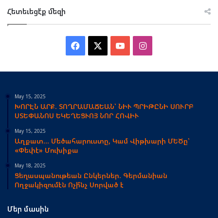
Հետեւեցէ՛ք մեզի
Facebook
X
YouTube
Instagram
May 15, 2025
ԽՈՐԷՆ ԱՐՔ. ՏՈՂՐԱՄԱՃԵԱՆ՝ ՆԻՒ ՊՐԻԹԸՆԻ ՍՈՒՐԲ
ՍՏԵՓԱՆՈՍ ԵԿԵՂԵՑՒՈՅ ՆՈՐ ՀՈՎԻՒ
May 15, 2025
Աղքատ… Մեծահարուստը, Կամ Վիթխարի ՄԵԾը՝
«Փեփէ» Մուխիքա
May 18, 2025
Ցեղասպանութեան Ընկերներ. Գերմանիան
Ողջակիզումէն Ոչի՞նչ Սորված է
Մեր մասին