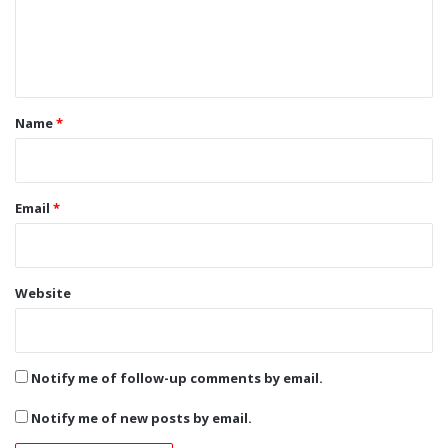
e
n
t
*
Name
*
Email
*
Website
Notify me of follow-up comments by email.
Notify me of new posts by email.