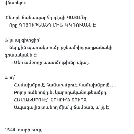
վճարելու։
Ընտրէ ճանապարհդ դէպի ԿԱՅԱ՛Նը
Որը ԳՈՅՈՒԹԵԱՆԴ ՄԻԱ՛Կ ԿՌՈՒԱՆն է։
Ա՛յս ալ գիտցիր՝
Ներքին պառակտումը թշնամիիդ յաղթանակի
գրաւականն է
:
– Մեր ամբողջ պատմութիւնը վկայ։-
Արդ՝
Համախմբուէ՛, համախմբուէ՛
,
համախմբուէ՛
․․․
Բոլոր ուժերովդ եւ կարողականութեամբդ
ՀԱՄԱԽՄԲՈՒԷ
՛
ԵՐԿՐԻ՛Ն ՇՈՒՐՋ,
Ապագային տանող միա՛կ ճամբան, ա՛յդ է։
1546
տարի ետք,