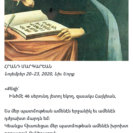
ՀՐԱՆԴ ՄԱՐԳԱՐԵԱՆ
Նոյեմբեր
20
–
23, 2020
, Նիւ Եորք
«Քե՛զի՝
Ինծմէ
46
սերունդ յետոյ եկող, զաւակս Հայկեան,
Ես մեր պատմութեան ամենէն երջանիկ եւ ամենէն
դժբախտ մարդն եմ։
Կեանքս հիւսուեցաւ մեր պատմութեան ամենէն խրոխտ