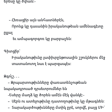
երեսը կը ծփան։-
–
Հեռացի՛ր այն անհատներէն,
Որոնք կը դաւանին իրականութեան ամենագէտը
ըլլալ
եւ ամպագորգոռ կը բարբաչեն։
Գիտցի՛ր՝
Իրականութիւնը լափիւրընթոսային շշուկներու մէջ
տատանուող նաւ է պարզապէս։
Զգո՜յշ
․․․
–
Զրպարտութիւնները փառատենչութեան
նպակադրուած դրսեւորումներ են
-Եսերը մաղձ կը ծորեն ամէն մէկ վանկէ։-
–
Սէրն ու ատելութիւնը դատողութիւնը կը մթագնեն։
–
Տարակարծութիւնները մտիկ ըրէ, սորվէ՛, բայց ՄԻ՛