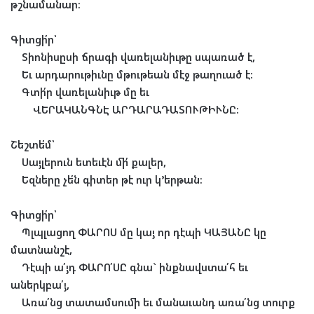
թշնամանար։
Գիտցի՛ր՝
Տիոնիսըսի ճրագի վառելանիւթը սպառած է,
Եւ արդարութիւնը մթութեան մէջ թաղուած է։
Գտի՛ր վառելանիւթ մը եւ
ՎԵՐԱԿԱՆԳՆԷ ԱՐԴԱՐԱԴԱՏՈՒԹԻՒՆԸ։
Շեշտե՛մ՝
Սայլերուն ետեւէն մի՛ քալեր,
Եզները չե՛ն գիտեր թէ ուր կ
’
երթան։
Գիտցի՛ր՝
Պլպլացող ՓԱՐՈՍ մը կայ որ դէպի ԿԱՅԱՆԸ կը
մատնանշէ,
Դէպի ա՛յդ ՓԱՐՈ՛ՍԸ գնա
`
ինքնավստա՛հ եւ
աներկբա՛յ,
Առա՛նց տատամսումի եւ մանաւանդ առա՛նց տուրք