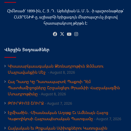
Հիմնուած՝ 1899-ին, Հ․Յ․Դ․ Արեւելեան Ա․Մ․Ն․-ի պաշտօնաթերթ՝
ՀԱՅՐԵՆԻՔ-ը, աշխարհի երիցագոյն մեսրոպաշունչ լեզուով
հրատարակուող թերթն է։
Facebook
X
YouTube
Instagram
Վերջին Յօդուածներ
Կիսասարկաւագական Ձեռնադրութիւն Զմմառու
Մայրավանքին Մէջ
August 8, 2026
Հայ Դատը Կը Դատապարտէ Պաքուի Դէմ
Պատժամիջոցները Շրջանցելու Թրամփի Վարչակազմին
Մտադրութիւնը
August 8, 2026
ԹՈՒՐՔԻՈՅ ՇՈՒՐՋ
August 7, 2026
էջմիածին․-Միասնական Աղօթք Եւ Ամենայն Հայոց
Կաթողիկոսի Հայրապետական Պատգամը
August 7, 2026
Հայկական եւ Թրքական Սփիւռքներու Կառուցային