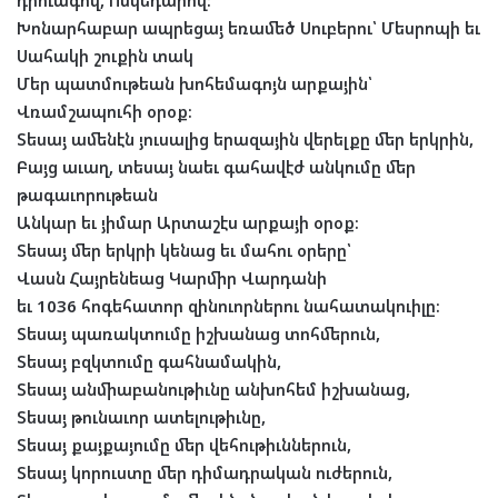
դրուագով, Ոսկեդարով։
Խոնարհաբար ապրեցայ եռամեծ Սուբերու՝ Մեսրոպի եւ
Սահակի շուքին տակ
Մեր պատմութեան խոհեմագոյն արքային՝
Վռամշապուհի օրօք։
Տեսայ ամենէն յուսալից երազային վերելքը մեր երկրին,
Բայց աւաղ
,
տեսայ նաեւ գահավէժ անկումը մեր
թագաւորութեան
Անկար եւ յիմար Արտաշէս արքայի օրօք։
Տեսայ մեր երկրի կենաց եւ մահու օրերը
՝
Վասն Հայրենեաց Կարմիր Վարդանի
եւ
1036
հոգեհատոր զինուորներու նահատակուիլը։
Տեսայ պառակտումը իշխանաց տոհմերուն,
Տեսայ բզկտումը գահնամակին,
Տեսայ անմիաբանութիւնը անխոհեմ իշխանաց,
Տեսայ թունաւոր ատելութիւնը,
Տեսայ քայքայումը մեր վեհութիւններուն,
Տեսայ կորուստը մեր դիմադրական ուժերուն,