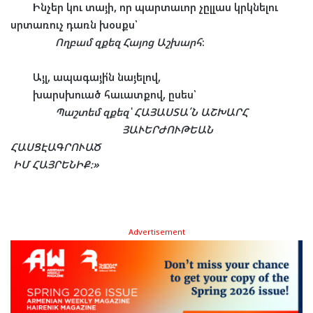
Ինչեր կու տայի, որ պարտաւոր չըլլաս կրկնելու
սրտառուչ դառն խօսքս՝
Ողբամ զքեզ Հայոց Աշխարհ
։
Այլ, ապագայի՛ն նայելով,
խարսխուած հաւատքով, ըսես՝
Պաշտեմ զքեզ՝ ՀԱՅԱՍՏԱ՛Ն ԱՇԽԱՐՀ
ՅԱՒԵՐԺՈՒԹԵԱՆ
ՀԱՍՑԷԱԳՐՈՒԱԾ
ԻՄ ՀԱՅՐԵՆԻՔ։»
Advertisement