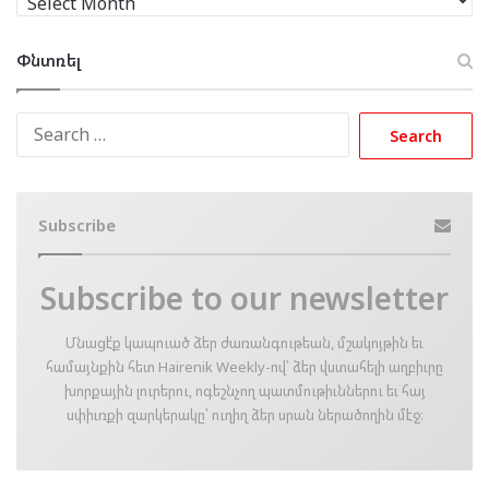
Փնտռել
Search
for:
Subscribe
Subscribe to our newsletter
Մնացէ՛ք կապուած ձեր ժառանգութեան, մշակոյթին եւ
համայնքին հետ Hairenik Weekly-ով՝ ձեր վստահելի աղբիւրը
խորքային լուրերու, ոգեշնչող պատմութիւններու եւ հայ
սփիւռքի զարկերակը՝ ուղիղ ձեր սրան ներածողին մէջ։