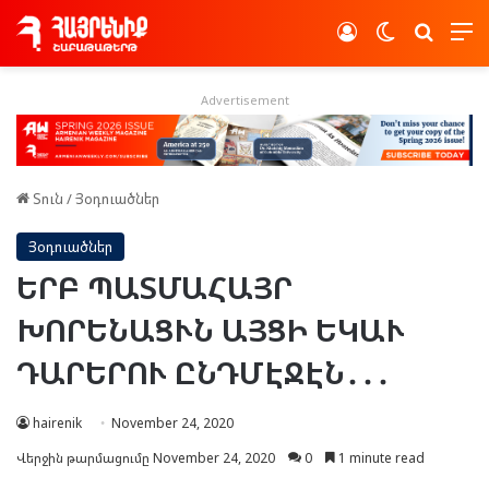
Log In
Switch skin
Որոնե
Advertisement
Տուն
/
Յօդուածներ
Յօդուածներ
ԵՐԲ ՊԱՏՄԱՀԱՅՐ
ԽՈՐԵՆԱՑՒՆ ԱՅՑԻ ԵԿԱՒ
ԴԱՐԵՐՈՒ ԸՆԴՄԷՋԷՆ․․․
hairenik
November 24, 2020
Վերջին թարմացումը November 24, 2020
0
1 minute read