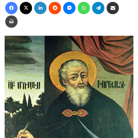
Facebook
X
LinkedIn
Reddit
Messenger
WhatsApp
Telegram
Ուղարկել նամակ
Տպել