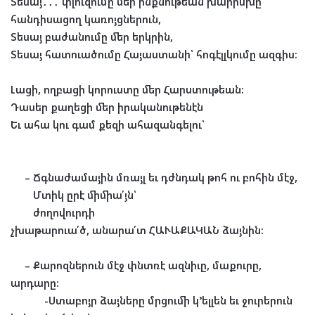
Տեսայ
․․․
փլուզումը մեր ինքնութեան խարիսխը
հանդիսացող կառոյցներուն,
Տեսայ բաժանումը մեր երկրին,
Տեսայ հատուածումը Հայաստանի՝ հոգէլլկումը ազգիս։
Լացի, ողբացի կորուստը մեր Հարստութեան։
Դասեր քաղեցի մեր իրականութենէն
Եւ ահա կու գամ քեզի ահազանգելու
՝
–
Ճգնաժամային մռայլ եւ դժնդակ թոհ ու բոհին մէջ,
Մտիկ ըրէ միմիա՛յն՝
ժողովուրդի
չխաթարուա՛ծ
,
անարա՛տ
ՀԱՒԱՔԱԿԱՆ
ձայնին։
–
Քարոզներուն մէջ փնտռէ ազնիւը, մաքուրը,
արդարը։
-Ստաբոյր ձայները մրցումի կ
’
ելլեն եւ ջուրերուն