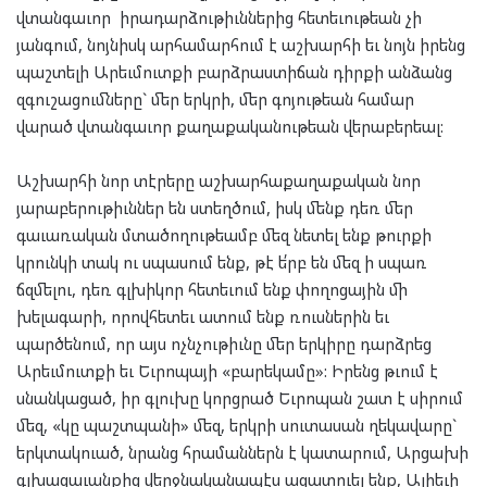
վտանգաւոր իրադարձութիւններից հետեւութեան չի
յանգում, նոյնիսկ արհամարհում է աշխարհի եւ նոյն իրենց
պաշտելի Արեւմուտքի բարձրաստիճան դիրքի անձանց
զգուշացումները` մեր երկրի, մեր գոյութեան համար
վարած վտանգաւոր քաղաքականութեան վերաբերեալ:
Աշխարհի նոր տէրերը աշխարհաքաղաքական նոր
յարաբերութիւններ են ստեղծում, իսկ մենք դեռ մեր
գաւառական մտածողութեամբ մեզ նետել ենք թուրքի
կրունկի տակ ու սպասում ենք, թէ ե՛րբ են մեզ ի սպառ
ճզմելու, դեռ գլխիկոր հետեւում ենք փողոցային մի
խելագարի, որովհետեւ ատում ենք ռուսներին եւ
պարծենում, որ այս ոչնչութիւնը մեր երկիրը դարձրեց
Արեւմուտքի եւ Եւրոպայի «բարեկամը»: Իրենց թւում է
սնանկացած, իր գլուխը կորցրած Եւրոպան շատ է սիրում
մեզ, «կը պաշտպանի» մեզ, երկրի սուտասան ղեկավարը`
երկտակուած, նրանց հրամաններն է կատարում, Արցախի
գլխացաւանքից վերջնականապէս ազատուել ենք, Ալիեւի