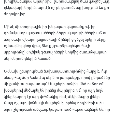
խուլիկանական արարքին, շարունակելով մաս կազմել այդ
ղեկավարի երթին, արդէն ոչ թէ ցաւում, այլ խորշում ես քո
ժողովրդից:
Մի՞թէ մի փողոցային իր խելագար կեցուածքով, իր
դիմակաւոր պաշտպանների ձերբակալութիւնների ահ ու
սարսափով կարողացաւ հայի ծիներից ջնջել երկրի սէրը,
ոչնչացնել կնոջ վրայ ձեռք չբարձրացնելու հայի
սրբութիւնը` նոյնիսկ ֆետայիների կողմից ժառանգաբար
մեր սերունդներին հասած:
Անկախ ընտրութեան նախապատուութիւնից հարց է, ո՞ւր
մնաց հայ մօր հանդէպ սէրն ու յարգանքը, որով ընդամէնը
մի քանի շաբաթ առաջ` Մայրերի տօնին, մեծ ու ճոռոմ
խօսքերով մեծարել են իրենց մայրերին: Չէ՞ որ այդ նոյն
կինը կարող էր այդ վոհմակից ոեւէ մէկի մայրը լինէր:
Բայց ո՛չ, այդ վոհմակի մայրերն էլ իրենց որդիների պէս
այս ոչնչութեան անզգայ, կաշառուած հպատակներն են, որ