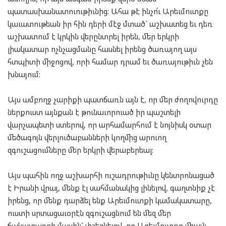
պատասխանատուութիւնից: Ահա թէ ինչո՛ւ Արեւմուտքը
կաւատութեան իր հին դերի մէջ մտած` աշխատեց եւ դեռ
աշխատում է կրկին վերընտրել իրեն, մեր երկրի
լիակատար ոչնչացմանը հասնել իրենց ծառայող այս
հտպիտի միջոցով, որի համար դրամ եւ ծառայութիւն չեն
խնայում:
Այս ամբողջ չարիքի պատճառն այն է, որ մեր ժողովուրդը
ներքուստ այնքան է թունաւորուած իր պաշտելի
վարչապետի ստերով, որ արհամարհում է նոյնիսկ օտար
մեծագոյն վերլուծաբանների կողմից արուող
զգուշացումները մեր երկրի վերաբերեալ:
Այս պահին ողջ աշխարհի ուշադրութիւնը կենտրոնացած
է Իրանի վրայ, մենք էլ սահմանակից լինելով, գաղտնիք չէ
իրենց, որ մենք դարձել ենք Արեւմուտքի կամակատարը,
ուստի սրտացաւօրէն զգուշացնում են մեզ մեր
ճակատագրի մասին` յիշեցնելով, որ Արեւմուտքը միայն