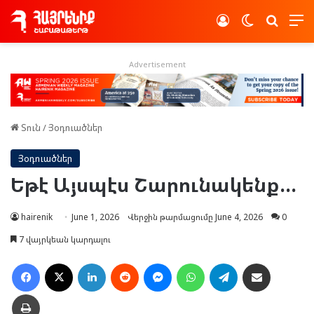
Log In
Switch skin
Որոնե
Advertisement
Տուն
/
Յօդուածներ
Յօդուածներ
Եթէ Այսպէս Շարունակենք…
hairenik
June 1, 2026
Վերջին թարմացումը June 4, 2026
0
7 վայրկեան կարդալու
Facebook
X
LinkedIn
Reddit
Messenger
WhatsApp
Telegram
Ուղարկել նամակ
Տպել