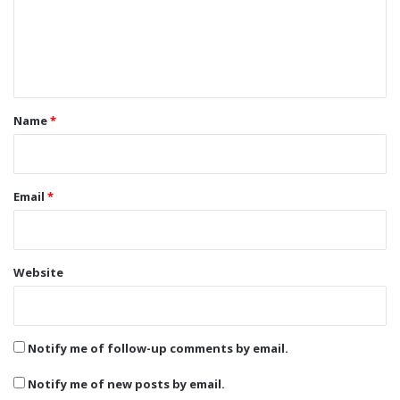
m
e
n
t
*
Name
*
Email
*
Website
Notify me of follow-up comments by email.
Notify me of new posts by email.