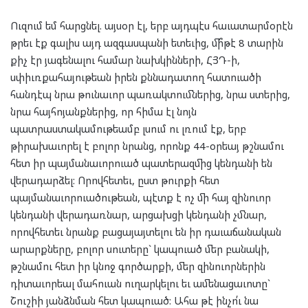
Ուզում եմ հարցնել. այսօր էլ, երբ այդպէս հաւատարմօրէն
թրեւ էք գալիս այդ ազգասպանի ետեւից, մի՞թէ 8 տարին
քիչ էր յագենալու համար նախկինների, ՀՅԴ-ի,
սփիւռքահայութեան իրեն քննադատող հատուածի
հանդէպ նրա թունաւոր պառակտումներից, նրա ստերից,
նրա հայհոյանքներից, որ հիմա էլ նոյն
պատրաստակամութեամբ լսում ու լռում էք, երբ
թիրախաւորել է բոլոր նրանց, որոնք 44-օրեայ թշնամու
հետ իր պայմանաւորուած պատերազմից կենդանի են
վերադարձել: Որովհետեւ, ըստ թուրքի հետ
պայմանաւորուածութեան, պէտք է ոչ մի հայ զինուոր
կենդանի վերադառնար, արցախցի կենդանի չմնար,
որովհետեւ նրանք բացայայտելու են իր դաւաճանական
արարքները, բոլոր սուտերը` կապուած մեր բանակի,
թշնամու հետ իր կնոջ գործարքի, մեր զինուորներին
դիտաւորեալ մահուան ուղարկելու եւ ամենացաւոտը`
Շուշիի յանձնման հետ կապուած: Ահա թէ ինչո՛ւ նա