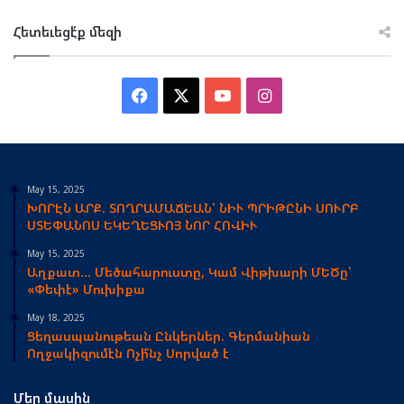
Հետեւեցէ՛ք մեզի
Facebook
X
YouTube
Instagram
May 15, 2025
ԽՈՐԷՆ ԱՐՔ. ՏՈՂՐԱՄԱՃԵԱՆ՝ ՆԻՒ ՊՐԻԹԸՆԻ ՍՈՒՐԲ
ՍՏԵՓԱՆՈՍ ԵԿԵՂԵՑՒՈՅ ՆՈՐ ՀՈՎԻՒ
May 15, 2025
Աղքատ… Մեծահարուստը, Կամ Վիթխարի ՄԵԾը՝
«Փեփէ» Մուխիքա
May 18, 2025
Ցեղասպանութեան Ընկերներ. Գերմանիան
Ողջակիզումէն Ոչի՞նչ Սորված է
Մեր մասին