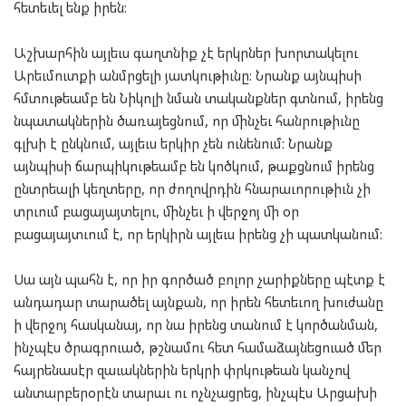
հետեւել ենք իրեն:
Աշխարհին այլեւս գաղտնիք չէ երկրներ խորտակելու
Արեւմուտքի անմրցելի յատկութիւնը: Նրանք այնպիսի
հմտութեամբ են Նիկոլի նման տականքներ գտնում, իրենց
նպատակներին ծառայեցնում, որ մինչեւ հանրութիւնը
գլխի է ընկնում, այլեւս երկիր չեն ունենում: Նրանք
այնպիսի ճարպիկութեամբ են կոծկում, թաքցնում իրենց
ընտրեալի կեղտերը, որ ժողովրդին հնարաւորութիւն չի
տրւում բացայայտելու, մինչեւ ի վերջոյ մի օր
բացայայտւում է, որ երկիրն այլեւս իրենց չի պատկանում:
Սա այն պահն է, որ իր գործած բոլոր չարիքները պէտք է
անդադար տարածել այնքան, որ իրեն հետեւող խուժանը
ի վերջոյ հասկանայ, որ նա իրենց տանում է կործանման,
ինչպէս ծրագրուած, թշնամու հետ համաձայնեցուած մեր
հայրենասէր զաւակներին երկրի փրկութեան կանչով
անտարբերօրէն տարաւ ու ոչնչացրեց, ինչպէս Արցախի