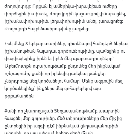
ժողովուրդը: Որքան էլ ամերիկա-իսրայէլեան ուժերը
փորձեցին խախտել, ժողովրդին կաշառքով յիմարացնել,
իշխանափոխութիւն, յեղափոխութիւն անել, չստացուեց:
Ժողովրդի հայրենասիրութիւնը յաղթեց:
Իսկ մենք 8 երկար տարիներ, գիտենալով հանդերձ ներկայ
իշխանութեան հայադաւ գործունէութիւնը, պահեցինք ու
փայփայեցինք իրեն եւ իրեն մեզ պարտադրողները`
Արեւմուտքն ուրախութեամբ ընդունեց մեր ինքնակամ
ոչնչացումը, քանի որ իրենցից յաւելեալ ջանքեր
չներդրուեց մեզ կործանելու համար: Մենք ազգովին մեզ
կործանեցինք` ինքներս մեզ զոհաբերելով այս
թրքահարճին:
Քանի որ չկարողացան Ցեղասպանութեամբ աւարտին
հասցնել մեր գոյութիւնը, մեծ տէրութիւնները մեր միջից
ընտրեցին իր ազգի դէմ ինքնակամ ցեղասպանութիւն
անողին, որ այս անգամ իրենք զերծ մնան