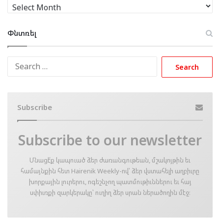
Արխիւ
Փնտռել
Search
for:
Subscribe
Subscribe to our newsletter
Մնացէ՛ք կապուած ձեր ժառանգութեան, մշակոյթին եւ
համայնքին հետ Hairenik Weekly-ով՝ ձեր վստահելի աղբիւրը
խորքային լուրերու, ոգեշնչող պատմութիւններու եւ հայ
սփիւռքի զարկերակը՝ ուղիղ ձեր սրան ներածողին մէջ։