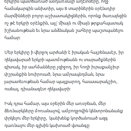
երկրին պատճառած անդառնալի աղէտները, ողջ
համակարգին անխտիր, այս 8 տարիներին օրէնսդիր
մարմինների բոլոր աշխատակիցներին, որոնք ծառայեցին
ոչ թէ երկրի օրէնքին, այլ` միայն ու միայն թրքահպատակ
իշխանութեան եւ նրա անձնական շահերը պաշտպանելու
համար:
Մեր երկիրը ի վերջոյ արժանի է իրական հայրենասէր, իր
ղեկավարած երկրի պատմութեանն ու տարածքներին
գիտակ, իր սահմանները չզիջող, իր հողի իւրաքանչիւր
փշրանքին նուիրուած, նրա ամրապնդման, նրա
յարատեւութեան համար պայքարող, հաւասարակշիռ,
ուսեալ, դիւանագէտ ղեկավարի:
Իսկ դրա համար, այս օրերին մեր առօրեան, մեր
ձեռնարկները մոռանալով, ամբողջովին կենտրոնանանք
փրկելու մեր երկիրը, կանխենք կործանուած ազգ
դառնալու մեր գլխին կախուած վտանգը: