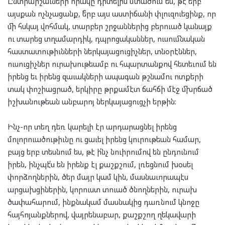
Ընտրարշաւների որակը դիտելիս մտածում ես, թէ ե՞րբ
այսքան ոչնչացանք, ե՞րբ այս աստիճանի փլուզուեցինք, որ
մի հսկայ վոհմակ, տարբեր շրջաններից բերուած կանայք
ու տարեց տղամարդիկ, դպրոցականներ, ուսումնական
հաստատութիւնների ներկայացուցիչներ, տնօրէններ,
ուսուցիչներ ուրախութեամբ ու հպարտանքով հետեւում են
իրենց եւ իրենց զաւակների ապագան թշնամու ոտքերի
տակ փոշիացրած, երկիրը թրքամէտ ճահճի մէջ մխրճած
իշխանութեան անբարոյ ներկայացուցչի երթին:
Ինչ-որ տեղ դեռ կարելի էր արդարացնել իրենց
մոլորուածութիւնը ու ցաւել իրենց կուրութեան համար,
բայց երբ տեսնում ես, թէ ի՛նչ նուիրումով են ընդունում
իրեն, ինչպէ՛ս են իրենք էլ քաշքշում, լռեցնում խօսել
փորձողներին, ծեր մայր կամ կին, մասնաւորապէս
արցախցիներին, կորուստ տուած ծնողներին, ուրախ
ծափահարում, ինքնակամ մասնակից դառնում կնոջը
հայհոյանքներով, վայրենաբար, քաշքշող ղեկավարի