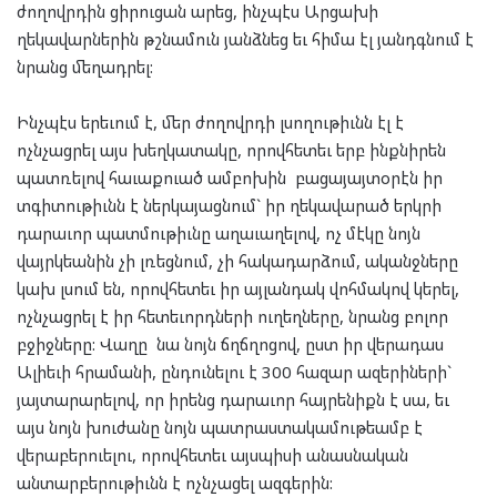
ժողովրդին ցիրուցան արեց, ինչպէս Արցախի
ղեկավարներին թշնամուն յանձնեց եւ հիմա էլ յանդգնում է
նրանց մեղադրել:
Ինչպէս երեւում է, մեր ժողովրդի լսողութիւնն էլ է
ոչնչացրել այս խեղկատակը, որովհետեւ երբ ինքնիրեն
պատռելով հաւաքուած ամբոխին բացայայտօրէն իր
տգիտութիւնն է ներկայացնում` իր ղեկավարած երկրի
դարաւոր պատմութիւնը աղաւաղելով, ոչ մէկը նոյն
վայրկեանին չի լռեցնում, չի հակադարձում, ականջները
կախ լսում են, որովհետեւ իր այլանդակ վոհմակով կերել,
ոչնչացրել է իր հետեւորդների ուղեղները, նրանց բոլոր
բջիջները: Վաղը նա նոյն ճղճղոցով, ըստ իր վերադաս
Ալիեւի հրամանի, ընդունելու է 300 հազար ազերիների`
յայտարարելով, որ իրենց դարաւոր հայրենիքն է սա, եւ
այս նոյն խուժանը նոյն պատրաստակամութեամբ է
վերաբերուելու, որովհետեւ այսպիսի անասնական
անտարբերութիւնն է ոչնչացել ազգերին: