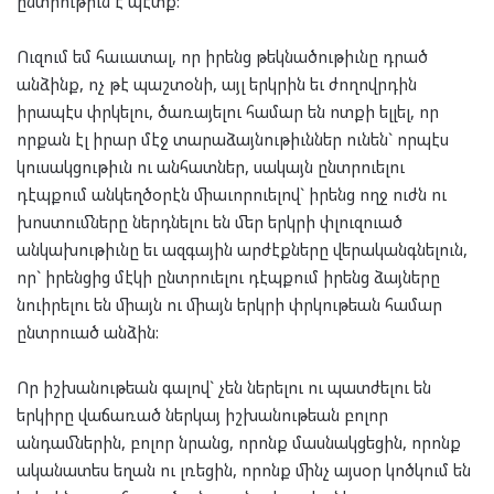
ընտրութիւն է պէտք:
Ուզում եմ հաւատալ, որ իրենց թեկնածութիւնը դրած
անձինք, ոչ թէ պաշտօնի, այլ երկրին եւ ժողովրդին
իրապէս փրկելու, ծառայելու համար են ոտքի ելլել, որ
որքան էլ իրար մէջ տարաձայնութիւններ ունեն` որպէս
կուսակցութիւն ու անհատներ, սակայն ընտրուելու
դէպքում անկեղծօրէն միաւորուելով` իրենց ողջ ուժն ու
խոստումները ներդնելու են մեր երկրի փլուզուած
անկախութիւնը եւ ազգային արժէքները վերականգնելուն,
որ` իրենցից մէկի ընտրուելու դէպքում իրենց ձայները
նուիրելու են միայն ու միայն երկրի փրկութեան համար
ընտրուած անձին:
Որ իշխանութեան գալով` չեն ներելու ու պատժելու են
երկիրը վաճառած ներկայ իշխանութեան բոլոր
անդամներին, բոլոր նրանց, որոնք մասնակցեցին, որոնք
ականատես եղան ու լռեցին, որոնք մինչ այսօր կոծկում են