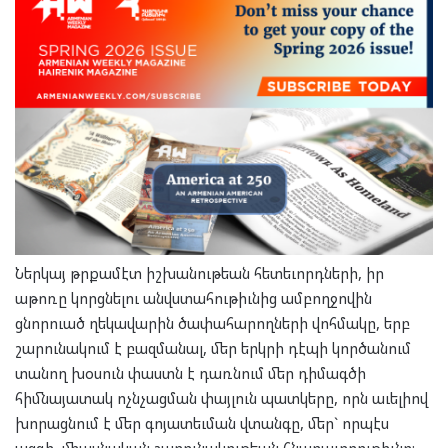
Ներկայ թրքամէտ իշխանութեան հետեւորդների, իր
աթոռը կորցնելու անվստահութիւնից ամբողջովին
ցնորուած ղեկավարին ծափահարողների վոհմակը, երբ
շարունակում է բազմանալ, մեր երկրի դէպի կործանում
տանող խօսուն փաստն է դառնում մեր դիմագծի
հիմնայատակ ոչնչացման փայլուն պատկերը, որն աւելիով
խորացնում է մեր գոյատեւման վտանգը, մեր` որպէս
ազգի, միասնական շարունակութեան հնարաւորութիւնը: