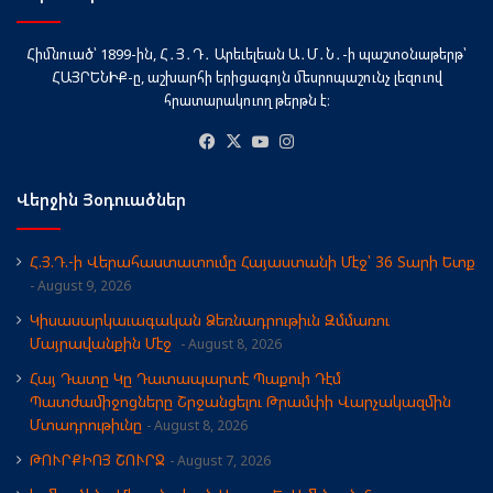
Հիմնուած՝ 1899-ին, Հ․Յ․Դ․ Արեւելեան Ա․Մ․Ն․-ի պաշտօնաթերթ՝
ՀԱՅՐԵՆԻՔ-ը, աշխարհի երիցագոյն մեսրոպաշունչ լեզուով
հրատարակուող թերթն է։
Facebook
X
YouTube
Instagram
Վերջին Յօդուածներ
Հ.Յ.Դ.-ի Վերահաստատումը Հայաստանի Մէջ՝ 36 Տարի Ետք
August 9, 2026
Կիսասարկաւագական Ձեռնադրութիւն Զմմառու
Մայրավանքին Մէջ
August 8, 2026
Հայ Դատը Կը Դատապարտէ Պաքուի Դէմ
Պատժամիջոցները Շրջանցելու Թրամփի Վարչակազմին
Մտադրութիւնը
August 8, 2026
ԹՈՒՐՔԻՈՅ ՇՈՒՐՋ
August 7, 2026