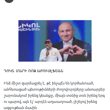
ԴՈԿՏ. ՄԱՐԻ ՌՈԶ ԱԲՈՒՍԷՖԵԱՆ
Ինձ միշտ զարմացրել է, թէ ինչպէ՛ս են կործանուած,
անհետացած պետութիւնների ժողովուրդները անտարբեր
շարունակում իրենց կեանքը, միայն տօնից տօն իրենց երգ
ու պարով, այն էլ` արդէն աղաւաղուած, յիշելով իրենց
ազգութեան մասին: