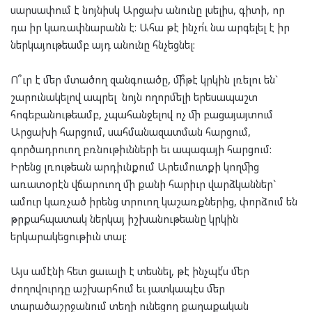
սարսափում է նոյնիսկ Արցախ անունը լսելիս, գիտի, որ
դա իր կառափնարանն է: Ահա թէ ինչո՛ւ նա արգելել է իր
ներկայութեամբ այդ անունը հնչեցնել:
Ո՞ւր է մեր մտածող զանգուածը, մի՞թէ կրկին լռելու են`
շարունակելով ապրել նոյն ողորմելի երեսապաշտ
հոգեբանութեամբ, չպահանջելով ոչ մի բացայայտում
Արցախի հարցում, սահմանազատման հարցում,
գործադրուող բռնութիւնների եւ ապագայի հարցում:
Իրենց լռութեան արդիւնքում Արեւմուտքի կողմից
առատօրէն վճարուող մի քանի հարիւր վարձկաններ`
ամուր կառչած իրենց տրուող կաշառքներից, փորձում են
թրքահպատակ ներկայ իշխանութեանը կրկին
երկարակեցութիւն տալ:
Այս ամէնի հետ ցաւալի է տեսնել, թէ ինչպէ՛ս մեր
ժողովուրդը աշխարհում եւ յատկապէս մեր
տարածաշրջանում տեղի ունեցող քաղաքական