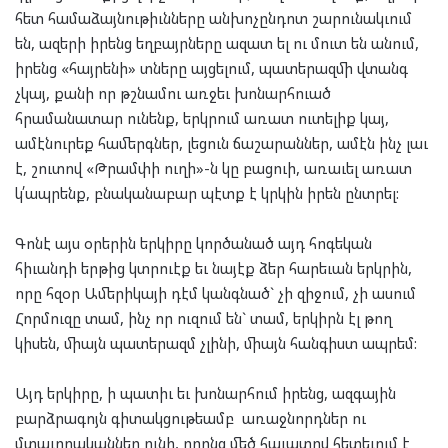
հետ համաձայնութիւնները անխոչընդոտ շարունակւում
են, ազերի իրենց եղբայրները ազատ ել ու մուտ են անում,
իրենց «հայրենի» տները այցելում, պատերազմի վտանգ
չկայ, քանի որ թշնամու առջեւ խոնարհուած
հրամանատար ունենք, երկրում առատ ուտելիք կայ,
ամէնուրեք համերգներ, լեցուն ճաշարաններ, ամէն ինչ լաւ
է, շուտով «Թրամփի ուղի»-ն կը բացուի, առաւել առատ
կ՛ապրենք, բնականաբար պէտք է կրկին իրեն ընտրել:
Գոնէ այս օրերին երկիրը կործանած այդ հոգեկան
հիւանդի երթից կտրուէք եւ նայէք ձեր հարեւան երկրին,
որը հզօր Ամերիկայի դէմ կանգնած` չի զիջում, չի ասում
Հորմուզը տամ, ինչ որ ուզում են` տամ, երկիրն էլ թող
կիսեն, միայն պատերազմ չլինի, միայն հանգիստ ապրեմ:
Այդ երկիրը, ի պատիւ եւ խոնարհում իրենց, ազգային
բարձրագոյն գիտակցութեամբ առաջնորդներ ու
մտաւորականներ ունի, որոնց մեծ հաւատով հետեւում է