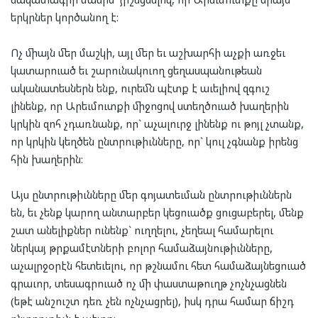
երկրներ կործանող է:
Ոչ միայն մեր մաշկի, այլ մեր եւ աշխարհի աչքի առջեւ
կատարուած եւ շարունակուող ցեղասպանութեան
ականատեսներն ենք, ուրեմն պէտք է աւելիով զգուշ
լինենք, որ Արեւմուտքի միջոցով ստեղծուած խաղերին
կրկին զոհ չդառնանք, որ` աչալուրջ լինենք ու թոյլ չտանք,
որ կրկին կեղծեն ընտրութիւնները, որ` կուլ չգնանք իրենց
հին խաղերին:
Այս ընտրութիւնները մեր գոյատեւման ընտրութիւններն
են, եւ չենք կարող անտարբեր կեցուածք ցուցաբերել, մենք
շատ անելիքներ ունենք` ուղղելու, չեղեալ համարելու
ներկայ թրքամէտների բոլոր համաձայնութիւնները,
աչալրջօրէն հետեւելու, որ թշնամու հետ համաձայնեցուած
գրաւոր, տեսագրուած ոչ մի փաստաթուղթ չոչնչացնեն
(եթէ անշուշտ դեռ չեն ոչնչացրել), իսկ դրա համար ճիշդ