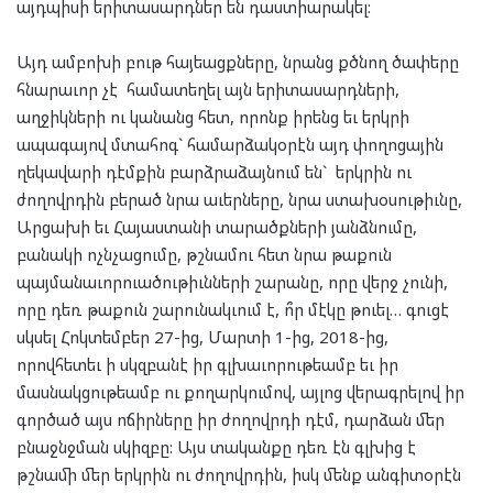
այդպիսի երիտասարդներ են դաստիարակել:
Այդ ամբոխի բութ հայեացքները, նրանց քծնող ծափերը
հնարաւոր չէ համատեղել այն երիտասարդների,
աղջիկների ու կանանց հետ, որոնք իրենց եւ երկրի
ապագայով մտահոգ` համարձակօրէն այդ փողոցային
ղեկավարի դէմքին բարձրաձայնում են` երկրին ու
ժողովրդին բերած նրա աւերները, նրա ստախօսութիւնը,
Արցախի եւ Հայաստանի տարածքների յանձնումը,
բանակի ոչնչացումը, թշնամու հետ նրա թաքուն
պայմանաւորուածութիւնների շարանը, որը վերջ չունի,
որը դեռ թաքուն շարունակւում է, ո՞ր մէկը թուել… գուցէ
սկսել Հոկտեմբեր 27-ից, Մարտի 1-ից, 2018-ից,
որովհետեւ ի սկզբանէ իր գլխաւորութեամբ եւ իր
մասնակցութեամբ ու քողարկումով, այլոց վերագրելով իր
գործած այս ոճիրները իր ժողովրդի դէմ, դարձան մեր
բնաջնջման սկիզբը: Այս տականքը դեռ էն գլխից է
թշնամի մեր երկրին ու ժողովրդին, իսկ մենք անգիտօրէն