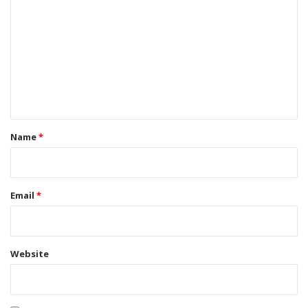
o
m
m
e
n
t
*
Name
*
Email
*
Website