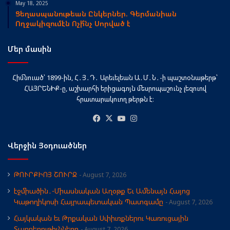
May 18, 2025
Ցեղասպանութեան Ընկերներ. Գերմանիան
Ողջակիզումէն Ոչի՞նչ Սորված է
Մեր մասին
Հիմնուած՝ 1899-ին, Հ․Յ․Դ․ Արեւելեան Ա․Մ․Ն․-ի պաշտօնաթերթ՝
ՀԱՅՐԵՆԻՔ-ը, աշխարհի երիցագոյն մեսրոպաշունչ լեզուով
հրատարակուող թերթն է։
Facebook
X
YouTube
Instagram
Վերջին Յօդուածներ
ԹՈՒՐՔԻՈՅ ՇՈՒՐՋ
August 7, 2026
էջմիածին․-Միասնական Աղօթք Եւ Ամենայն Հայոց
Կաթողիկոսի Հայրապետական Պատգամը
August 7, 2026
Հայկական եւ Թրքական Սփիւռքներու Կառուցային
Տարբերութիւնները
August 7, 2026