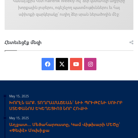
համայնքին հետ Hairenik Weekly-ով՝ ձեր վստահելի աղբիւրը
խորքային լուրերու, ոգեշնչող պատմութիւններու եւ հայ
սփիւռքի զարկերակը՝ ուղիղ ձեր սրան ներածողին մէջ։
Հետեւեցէ՛ք մեզի
Facebook
X
YouTube
Instagram
May 15, 2025
ԽՈՐԷՆ ԱՐՔ. ՏՈՂՐԱՄԱՃԵԱՆ՝ ՆԻՒ ՊՐԻԹԸՆԻ ՍՈՒՐԲ
ՍՏԵՓԱՆՈՍ ԵԿԵՂԵՑՒՈՅ ՆՈՐ ՀՈՎԻՒ
May 15, 2025
Աղքատ… Մեծահարուստը, Կամ Վիթխարի ՄԵԾը՝
«Փեփէ» Մուխիքա