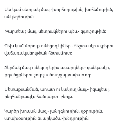
Սեւ կամ սեւորակ մազ.-խորհողութիւն, խոհեմութիւն,
անկեղծութիւն:
Խարտեաշ մազ, սեւորակներու պէս.- զգուշութիւն:
Պեխ կամ մօրուք ունեցող կիներ.- հեշտասէր այրերու
վաճառականութեան հետամուտ:
Ճերմակ մազ ունեցող երիտասարդներ.- ցանկասէր,
քղանցքներու շուրջ անուղղայ թափառող:
Մետաքսանման, առատ ու կակուղ մազ.- իգացեալ,
ընդհանրապէս հանդարտ բնոյթ:
Կարծր խոպան մազ.- յանդգնութիւն, զօրութիւն,
ստախօսութիւն եւ արկածա-խնդրութիւն: