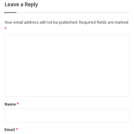
Leave a Reply
Your email address will not be published.
Required fields are marked
*
C
o
m
m
e
n
t
*
Name
*
Email
*