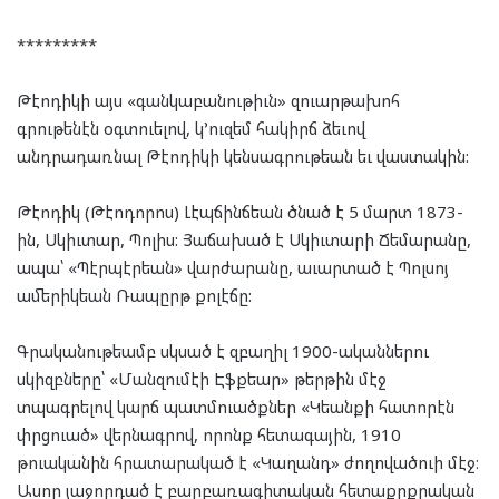
*********
Թէոդիկի այս «գանկաբանութիւն» զուարթախոհ
գրութենէն օգտուելով, կ’ուզեմ հակիրճ ձեւով
անդրադառնալ Թէոդիկի կենսագրութեան եւ վաստակին:
Թէոդիկ (Թէոդորոս) Լէպճինճեան ծնած է 5 մարտ 1873-
ին, Սկիւտար, Պոլիս: Յաճախած է Սկիւտարի Ճեմարանը,
ապա՝ «Պէրպէրեան» վարժարանը, աւարտած է Պոլսոյ
ամերիկեան Ռապըրթ քոլէճը:
Գրականութեամբ սկսած է զբաղիլ 1900-ականներու
սկիզբները՝ «Մանզումէի Էֆքեար» թերթին մէջ
տպագրելով կարճ պատմուածքներ «Կեանքի հատորէն
փրցուած» վերնագրով, որոնք հետագային, 1910
թուականին հրատարակած է «Կաղանդ» ժողովածուի մէջ։
Ասոր յաջորդած է բարբառագիտական հետաքրքրական