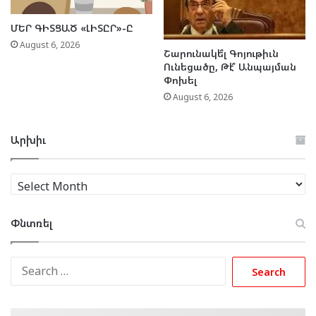
ՄԵՐ ԳԻՏՑԱԾ «ԼԻՏԸՐ»-Ը
August 6, 2026
Շարունակե՞լ Գոյութիւն
Ունեցածը, Թէ՞ Անպայման
Փոխել
August 6, 2026
Արխիւ
Արխիւ
Փնտռել
Search
for: