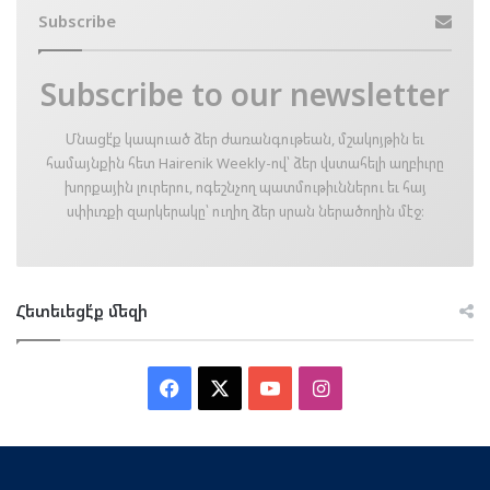
Subscribe
Subscribe to our newsletter
Մնացէ՛ք կապուած ձեր ժառանգութեան, մշակոյթին եւ
համայնքին հետ Hairenik Weekly-ով՝ ձեր վստահելի աղբիւրը
խորքային լուրերու, ոգեշնչող պատմութիւններու եւ հայ
սփիւռքի զարկերակը՝ ուղիղ ձեր սրան ներածողին մէջ։
Հետեւեցէ՛ք մեզի
Facebook
X
YouTube
Instagram