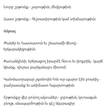
Նուրբ շրթունք.- չարութիւն, մեղկութիւն:
Հաստ շրթունք.- հեշտասիրութիւն կամ տխմարութիւն:
Ակռայ
Թանձր եւ հաստատուն եւ շնատամի ձեւով.-
երկարակեցութիւն:
Քառանկիւնի, երերացող իրարմէ հեռու եւ փոքրիկ.- կարճ
կեանք, դիւրաւ բարկանալու միտում:
Կանոնաւորաբար չգտնուին հոն ուր պարտ էին բուսնիլ.-
բամբասանք եւ անիմաստ հպարտութիւն:
Շրթունքը վեր բռնող ակռաներ.- լրբութիւն, կռուազան
բնոյթ, սնապարծութիւն եւ գէշ նկարագիր: