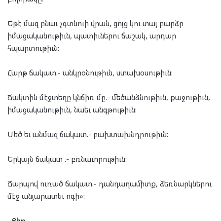
Եթէ մազ բնաւ չգտնուի վրան, ցոյց կու տայ բարձր
իմացականութիւն, պատիւներու ճաշակ, արդար
հպարտութիւն:
Հարթ ճակատ.- անկրօնութիւն, ստախօսութիւն:
Ճակտին մէջտեղը կնճիռ մը.- մեծանձնութիւն, քաջութիւն,
իմացականութիւն, նաեւ անգթութիւն:
Մեծ եւ անմազ ճակատ.- բախտախնդրութիւն:
Երկայն ճակատ .- բռնաւորութիւն:
Ճարպով ուռած ճակատ.- դանդաղամիտք, ձեռնարկներու
մէջ անյարատեւ ոգի»:
Քիթ