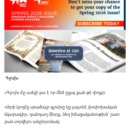
Գլուխ
«Գլուխ մը աւելի լաւ է որ մեծ ըլլայ քան թէ փոքր:
Վերի կողմը սրածայր գլուխը կը յայտնէ փոփոխական
նկարագիր, դանդաղ միտք, նեղ իմացականութիւն՝ շատ
բան սորվելու անընդունակ: