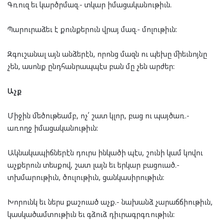
Գռուզ եւ կարծրմազ.- տկար իմացականութիւն.
Պարուրաձեւ է քունքերուն վրայ մազ.- մոլութիւն:
Զգուշանալ այն անձերէն, որոնց մազն ու պեխը միեւնոյնը
չեն, ասոնք ընդհանրապպէս բան մը չեն արժեր:
Աչք
Միջին մեծութեամբ, ոչ՛ շատ կլոր, բաց ու պայծառ.-
առողջ իմացականութիւն:
Ակնակապիճներէն դուրս ինկածի պէս, շունի կամ կովու
աչքերուն տեսքով, շատ լայն եւ երկար բացուած.-
տխմարութիւն, ծուլութիւն, ցանկասիրութիւն:
Խորունկ եւ ներս քաշուած աչք.- նախանձ չարաճճիութիւն,
կասկածամտութիւն եւ գձուձ դիւրագրգռութիւն: