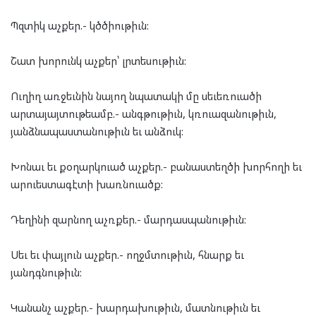
Պզտիկ աչքեր.- կծծիութիւն:
Շատ խորունկ աչքեր՝ լրտեսութիւն:
Ուղիղ առջեւնին նայող նպատակի մը սեւեռուածի
արտայայտութեամբ.- անգթութիւն, կռուազանութիւն,
յանձնապաստանութիւն եւ անձուկ:
Խոնաւ եւ քօղարկուած աչքեր.- բանաստեղծի խորհողի եւ
արուեստագէտի խառնուածք:
Դեղինի զարնող աչռքեր.- մարդասպանութիւն:
Սեւ եւ փայլուն աչքեր.- ողջմտութիւն, հնարք եւ
յանդգնութիւն:
Կանանչ աչքեր.- խարդախութիւն, մատնութիւն եւ