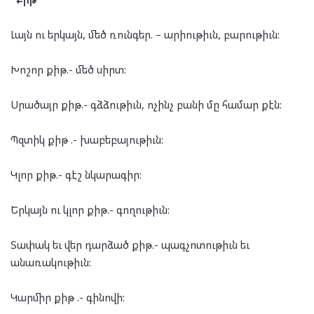
Լայն ու երկայն, մեծ ռունգեր. – արիութիւն, բարութիւն:
Խոշոր քիթ.- մեծ սիրտ:
Սրածայր քիթ.- գձձութիւն, ոչինչ բանի մը համար քէն:
Պզտիկ քիթ .- խաբեբայութիւն:
Կլոր քիթ.- գէշ նկարագիր:
Երկայն ու կլոր քիթ.- գողութիւն:
Տափակ եւ վեր դարձած քիթ.- պագչոտութիւն եւ
անառակութիւն:
Կարմիր քիթ .- գինովի: