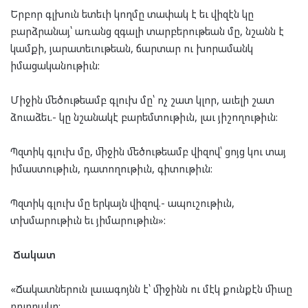
Երբոր գլխուն ետեւի կողմը տափակ է եւ վիզէն կը
բարձրանայ՝ առանց զգալի տարբերութեան մը, նշանն է
կամքի, յարատեւութեան, ճարտար ու խորամանկ
իմացականութիւն:
Միջին մեծութեամբ գլուխ մը՝ ոչ շատ կլոր, աւելի շատ
ձուաձեւ.- կը նշանակէ բարեմտութիւն, լաւ յիշողութիւն:
Պզտիկ գլուխ մը, միջին մեծութեամբ վիզով՝ ցոյց կու տայ
իմաստութիւն, դատողութիւն, գիտութիւն:
Պզտիկ գլուխ մը երկայն վիզով.- ապուշութիւն,
տխմարութիւն եւ յիմարութիւն»:
Ճակատ
«Ճակատներուն լաւագոյնն է՝ միջինն ու մէկ քունքէն միւսը
բոլորակը: