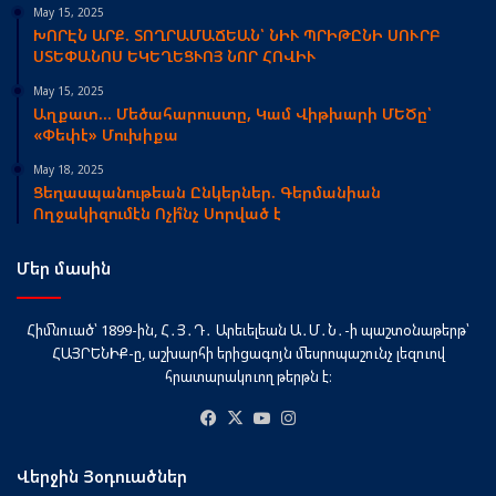
May 15, 2025
ԽՈՐԷՆ ԱՐՔ. ՏՈՂՐԱՄԱՃԵԱՆ՝ ՆԻՒ ՊՐԻԹԸՆԻ ՍՈՒՐԲ
ՍՏԵՓԱՆՈՍ ԵԿԵՂԵՑՒՈՅ ՆՈՐ ՀՈՎԻՒ
May 15, 2025
Աղքատ… Մեծահարուստը, Կամ Վիթխարի ՄԵԾը՝
«Փեփէ» Մուխիքա
May 18, 2025
Ցեղասպանութեան Ընկերներ. Գերմանիան
Ողջակիզումէն Ոչի՞նչ Սորված է
Մեր մասին
Հիմնուած՝ 1899-ին, Հ․Յ․Դ․ Արեւելեան Ա․Մ․Ն․-ի պաշտօնաթերթ՝
ՀԱՅՐԵՆԻՔ-ը, աշխարհի երիցագոյն մեսրոպաշունչ լեզուով
հրատարակուող թերթն է։
Facebook
X
YouTube
Instagram
Վերջին Յօդուածներ