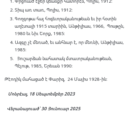
Փրցուած էջեր կեանքի հատորէն, Պոլիս, 1912:
Տիպ առ տառ, Պոլիս, 1912:
Գողգոթա հայ հոգեւորականութեան եւ իր հօտին
աղէտալի 1915 տարիին, Անթիլիաս, 1966, Պոսթըն,
1980 եւ Նիւ Եորք, 1985:
Ազգը չէ մեռած, եւ անհնար է, որ մեռնի, Անթիլիաս,
1985:
Յուշարձան նահատակ մտաւորականութեան,
Պէյութ, 1985, Երեւան 1990:
Թէոդիկ մահացած է Փարիզ, 24 Մայիս 1928-ին:
Մոնրէալ, 18 Սեպտեմբեր 2023
Վերանայուած՝ 30 Յունուար 2025