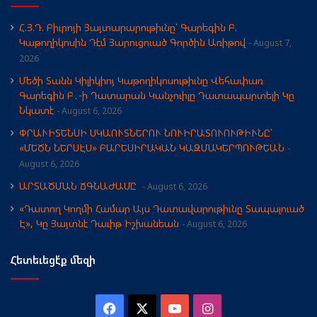
Հ.Յ.Դ. Բիւրոյի Յայտարարութիւնը՝ Գարեգին Բ.
Կաթողիկոսին Դէմ Յարուցուած Գործին Առիթով
August 7,
2026
Մեծի Տանն Կիլիկիոյ Կաթողիկոսութիւնը Վեհափառ
Գարեգին Բ․-ի Դատարան Կանչուիլը Դատապարտելի Կը
Նկատէ
August 6, 2026
ՓՐԱՒԻՏԵՆՍԻ ՍԿԱՈՒՏՆԵՐՈՒ ՆՈՒԻՐԱՏՈՒՈՒԹԻՒՆԸ՝
«ՄԵԾՆ ՆԵՐՍԷՍ» ԲԱՐԵՍԻՐԱԿԱՆ ԿԱԶՄԱԿԵՐՊՈՒԹԵԱՆ
August 6, 2026
ԱՐՏԱԾՄԱՆ ՃԳՆԱԺԱՄԸ
August 6, 2026
«Դատող Կողմի Համար Այս Դատավարութիւնը Տապալուած
Է», Կը Յայտնէ Դաւիթ Իշխանեան
August 6, 2026
Հետեւեցէ՛ք մեզի
Facebook
X
YouTube
Instagram