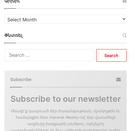
Արխիւ
Արխիւ
Փնտռել
Search
for:
Subscribe
Subscribe to our newsletter
Մնացէ՛ք կապուած ձեր ժառանգութեան, մշակոյթին եւ
համայնքին հետ Hairenik Weekly-ով՝ ձեր վստահելի
աղբիւրը խորքային լուրերու, ոգեշնչող
պատմութիւններու եւ հայ սփիւռքի զարկերակը՝ ուղիղ