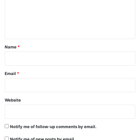
m
e
n
t
*
Name
*
Email
*
Website
Notify me of follow-up comments by email.
Notify me of new posts by email.