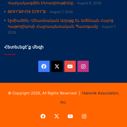
Վարչակազմին Մտադրութիւնը
August 8, 2026
ԹՈՒՐՔԻՈՅ ՇՈՒՐՋ
August 7, 2026
էջմիածին․-Միասնական Աղօթք Եւ Ամենայն Հայոց
Կաթողիկոսի Հայրապետական Պատգամը
August 7,
2026
Հետեւեցէ՛ք մեզի
Facebook
X
YouTube
Instagram
© Copyright 2026, All Rights Reserved |
Hairenik Association,
Inc.
Facebook
X
YouTube
Instagram