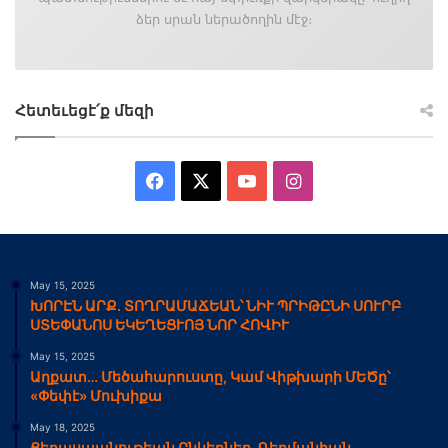
ձեր սրան ներածողին մէջ։
Հետեւեցէ՛ք մեզի
Facebook
X
YouTube
Instagram
May 15, 2025
ԽՈՐԷՆ ԱՐՔ. ՏՈՂՐԱՄԱՃԵԱՆ՝ ՆԻՒ ՊՐԻԹԸՆԻ ՍՈՒՐԲ
ՍՏԵՓԱՆՈՍ ԵԿԵՂԵՑՒՈՅ ՆՈՐ ՀՈՎԻՒ
May 15, 2025
Աղքատ… Մեծահարուստը, Կամ Վիթխարի ՄԵԾը՝
«Փեփէ» Մուխիքա
May 18, 2025
Ցեղասպանութեան Ընկերներ. Գերմանիան