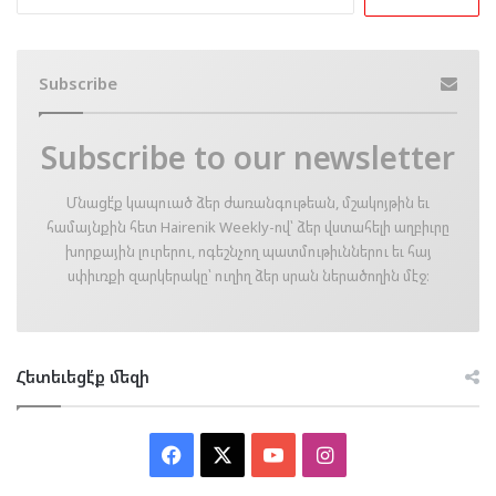
for:
Subscribe
Subscribe to our newsletter
Մնացէ՛ք կապուած ձեր ժառանգութեան, մշակոյթին եւ
համայնքին հետ Hairenik Weekly-ով՝ ձեր վստահելի աղբիւրը
խորքային լուրերու, ոգեշնչող պատմութիւններու եւ հայ
սփիւռքի զարկերակը՝ ուղիղ ձեր սրան ներածողին մէջ։
Հետեւեցէ՛ք մեզի
Facebook
X
YouTube
Instagram