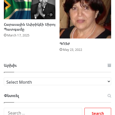
Հարաւային Ափրիկէի Սիրոյ
Պատգամը
March 17, 2025
ԳՈՅԺ
May 23, 2022
Արխիւ
Արխիւ
Փնտռել
Search