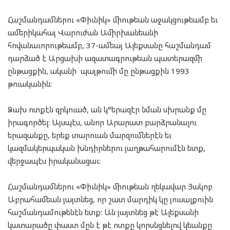
Հաշմանդամներու «Փիւնիկ» միութեան աջակցութեամբ եւ
ամերիկահայ Վարուժան Ամիրխանեանի
հովանաւորութեամբ, 37-ամեայ Ալեքսանը հաշմանդամ
դարձած է Արցախի ազատագրութեան պատերազմի
ընթացքին, ականի պայթումի մը ընթացքին 1993
թուականին:
Ձախ ոտքէն զրկուած, ան կ°երազէր նման սխրանք մը
իրագործել: Այսպէս, անոր Արարատ բարձրանալու
երազանքը, երեք տարուան մարզումներէն եւ
կազմակերպական խնդիրներու յաղթահարումէն ետք,
վերջապէս իրականացաւ:
Հաշմանդամներու «Փիւնիկ» միութեան ղեկավար Յակոբ
Աբրահամեան յայտնեց, որ շատ մարդիկ կը յուսալքուին
հաշմանդամութենէն ետք: Ան յայտնեց թէ Ալեքսանի
կատարածը փաստ մըն է թէ ոտքը կորսնցնելով կեանքը