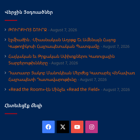
Վերջին Յօդուածներ
ԹՈՒՐՔԻՈՅ ՇՈՒՐՋ
August 7, 2026
էջմիածին․-Միասնական Աղօթք Եւ Ամենայն Հայոց
Կաթողիկոսի Հայրապետական Պատգամը
August 7, 2026
Հայկական եւ Թրքական Սփիւռքներու Կառուցային
Տարբերութիւնները
August 7, 2026
Դատաւոր Յակոբ Մանուկեան Մերժեց Կատարել Վեհափառ
Հայրապետի Դատավարութիւնը
August 7, 2026
«Read the Room»-էն Մինչեւ «Read the Field»
August 7, 2026
Հետեւեցէ՛ք մեզի
Facebook
X
YouTube
Instagram