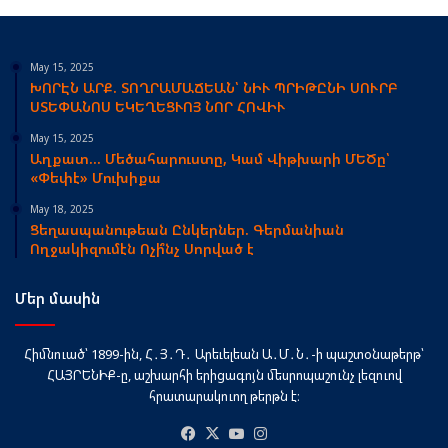
May 15, 2025
ԽՈՐԷՆ ԱՐՔ. ՏՈՂՐԱՄԱՃԵԱՆ՝ ՆԻՒ ՊՐԻԹԸՆԻ ՍՈՒՐԲ
ՍՏԵՓԱՆՈՍ ԵԿԵՂԵՑՒՈՅ ՆՈՐ ՀՈՎԻՒ
May 15, 2025
Աղքատ… Մեծահարուստը, Կամ Վիթխարի ՄԵԾը՝
«Փեփէ» Մուխիքա
May 18, 2025
Ցեղասպանութեան Ընկերներ. Գերմանիան
Ողջակիզումէն Ոչի՞նչ Սորված է
Մեր մասին
Հիմնուած՝ 1899-ին, Հ․Յ․Դ․ Արեւելեան Ա․Մ․Ն․-ի պաշտօնաթերթ՝
ՀԱՅՐԵՆԻՔ-ը, աշխարհի երիցագոյն մեսրոպաշունչ լեզուով
հրատարակուող թերթն է։
Facebook
X
YouTube
Instagram