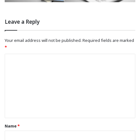
Leave a Reply
Your email address will not be published.
Required fields are marked
*
C
o
m
m
e
n
t
*
Name
*