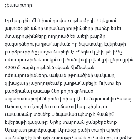
չþաւարտիր:
Իր կարգին, մեծ խանդավառութեամբ լի, Ալեքսան
յայտնեց թէ անոր տրամադրութիւնները բարձր են եւ
մտադրութիւնները ուղղուած են աւելի բարձր
գագաթներու յաղթահարման: Իր նպատակը Էվերեսթի
բարձրութիւնը յաղթահարելն է: «Տեղեակ չէի, թէ ի°նչ
դժուարութիւններու կրնայի հանդիպիլ վերելքի ընթացքին:
4200 մ բարձրութենէն սկսան հիմնական
դժուարութիւնները, սակայն թթուածինի պակասը,
գլխացաւը յաջողութեամբ յաղթահարեցի: Ուխտս էր
բարձրանալ գագաթ մեր բոլոր զոհուած
ազատամարտիկներուն փոխարէն, եւ նպատակիս հասայ:
Ափսոս, որ մշուշին պատճառով կարելի չեղաւ
Հայաստանը տեսնել: Անպայման պէտք է հասնիմ
Էվերեսթի գագաթը: Երեք տարուան ջանքերէ ետք
Արարատ բարձրացայ: Արդեօք քանի՞ տարի պիտի
պահանջէ Էվերեսթի գագաթը հասնելու համար», յայտնեց