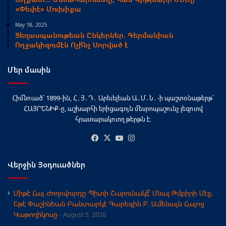
«Փեփէ» Մուխիքա
May 18, 2025
Ցեղասպանութեան Ընկերներ. Գերմանիան
Ողջակիզումէն Ոչի՞նչ Սորված է
Մեր մասին
Հիմնուած՝ 1899-ին, Հ․Յ․Դ․ Արեւելեան Ա․Մ․Ն․-ի պաշտօնաթերթ՝
ՀԱՅՐԵՆԻՔ-ը, աշխարհի երիցագոյն մեսրոպաշունչ լեզուով
հրատարակուող թերթն է։
Facebook
X
YouTube
Instagram
Վերջին Յօդուածներ
Միթէ Հայ Ժողովուրդը Պիտի Շարունակէ՞ Մնալ Թմբիրի Մէջ,
Եթէ Փաշինեան Բանտարկէ Գարեգին Բ. Ամենայն Հայոց
Կաթողիկոսը
August 5, 2026