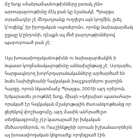
մը ետք »մանրամասնութիւնները յստակ չեն»
արտայայտութիւնը մէկ բան կը նշանակէ. Պրայզա
տրամադիր չէ մեղադրանք ուղղելու այն կողմին, ըսել
կ’ուզենք՝ իր իրողական »պոսերուն», որոնք նախայարձակ
ըլլալը կ’ընդունի, դէպքն ալ մեծ բարդութիւններով
պարուրուած բան չէ:
Այս խուսափողականութիւնն ու նախայարձակին ի
նպաստ կողմանակալութիւնը աննախընթաց չէ: Արդարեւ,
հարցապնդող խորհրդարանականները արծարծած են
նաեւ Նախիջեւանի հայկական խաչքարներու ջարդին
հարցը, որուն նկատմամբ Պրայզա, 2005ի այդ օրերուն,
երկարատեւ լռութենէ ետք, միայն »դժբախտ պատահար»
որակած էր հայկական մշակութային ժառանգութեանց օր
ցերեկով փոշիացումը, այդ մասին անհրաժեշտ
տեղեկագրումը չէր կատարած իր իսկական
մեծաւորներուն, ու Ուաշինկթընի օրուան իշխանաւորներն
ալ խուսափողական կեցուածք որդեգրած էին