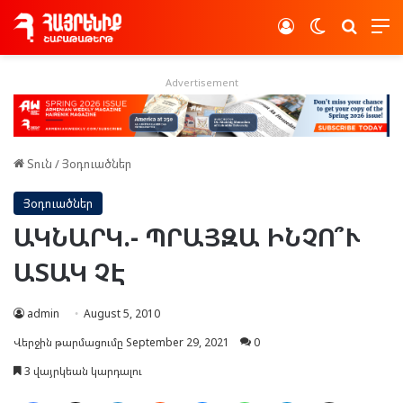
Log In
Switch skin
Որոնե
Advertisement
Տուն
/
Յօդուածներ
Յօդուածներ
ԱԿՆԱՐԿ.- ՊՐԱՅԶԱ ԻՆՉՈ՞Ւ
ԱՏԱԿ ՉԷ
admin
August 5, 2010
Վերջին թարմացումը September 29, 2021
0
3 վայրկեան կարդալու
Facebook
X
LinkedIn
Reddit
Messenger
WhatsApp
Telegram
Ուղարկել նամակ