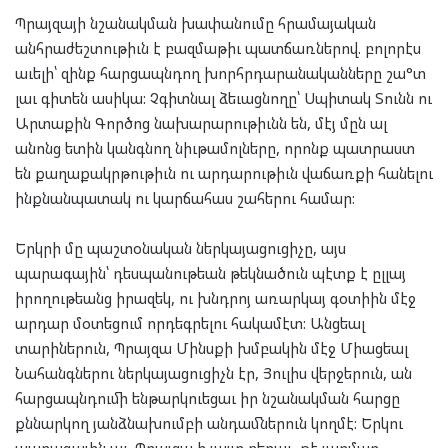
Պրայզայի նշանակման խափանումը հրամայական
անհրաժեշտութիւն է բազմաթիւ պատճառներով. բոլորէս
աւելի՝ զինք հարցապնդող խորհրդարանականները շա°տ
լաւ գիտեն ասիկա: Չգիտնալ ձեւացնողը՝ Սպիտակ Տունն ու
Արտաքին Գործոց նախարարութիւնն են, մէյ մըն ալ
անոնց ետին կանգնող նիւթամոլները, որոնք պատրաստ
են քաղաքակրթութիւն ու արդարութիւն վաճառքի հանելու
ինքնանպատակ ու կարճահաս շահերու համար:
Երկրի մը պաշտօնական ներկայացուցիչը, այս
պարագային՝ դեսպանութեան թեկնածուն պէտք է ըլլայ
իրողութեանց իրազեկ, ու խնդրոյ առարկայ գօտիին մէջ
արդար մօտեցում որդեգրելու հակամէտ: Անցեալ
տարիներուն, Պրայզա Մինսքի խմբակին մէջ Միացեալ
Նահանգներու ներկայացուցիչն էր, Յուլիս վերջերուն, ան
հարցապնդումի ենթարկուեցաւ իր նշանակման հարցը
քննարկող յանձնախումբի անդամներուն կողմէ: Երկու
պարագային ալ, Պրայզա ի յայտ բերաւ, թէ յարմար