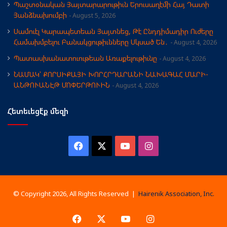
Պաշտօնական Յայտարարութիւն Երուսաղէմի Հայ Դատի
Յանձնախումբի
August 5, 2026
Սամուէլ Կարապետեան Յայտնեց, Թէ Ընդդիմադիր Ուժերը
Համախմբելու Բանակցութիւնները Սկսած Են․
August 4, 2026
Պատասխանատուութեան Առաքելութիւնը
August 4, 2026
ՆԱՄԱԿ՝ ՔՈՐՍԻՔԱՅԻ ԽՈՐՀՐԴԱՐԱՆԻ ՆԱԽԱԳԱՀ ՄԱՐԻ-
ԱՆԹՈՒԱՆԷԹ ՄՈՓԵՐԹՈՒԻՆ
August 4, 2026
Հետեւեցէ՛ք մեզի
Facebook
X
YouTube
Instagram
© Copyright 2026, All Rights Reserved |
Hairenik Association, Inc.
Facebook
X
YouTube
Instagram