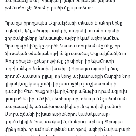
թեկնածու չէ: Թուենք քանի մը պատճառ:
Պրայզա իրողապէս Ազրպէյճանի փեսան է. անոր կինը
ազերի է, կնքահայրը՝ ազերի, ուղղակի ու անուղղակի
գործակիցները՝ նմանապէս ազերի կամ ազերիամէտ.
Պրայզայի կինը կը գործէ հաստատութեան մը մէջ, որ
նիւթական օժանդակութիւն կը ստանայ Ազրպէյճանէն ու
Թուրքիայէն (ընկերութիւնը չի սիրեր իր եկամուտի
աղբիւրներուն մասին խօսիլ…): Պրայզա այսօր կրնայ
երդում-պատառ ըլլալ, որ կնոջ աշխատանքի մարզին նոր
կիզակէտը կապ չունի իր յառաջիկայ աշխատանքի
դաշտին հետ. Պաքուի վարիչները ահագին դրամագլուխ
կապած են իր անձին, հետեւաբար, դեսպան նշանակման
պարագային, ան անխւոսափելիօրէն պիտի վերածուի
Ատրպէյճանի իշխանութիւններու կամակատար-
գործակիցին: Կայ, տակաւին, մանրուք մըն ալ. Պրայզա
կ’ընդունի, որ ամուսնութեան առիթով, ազերի նախարարէ