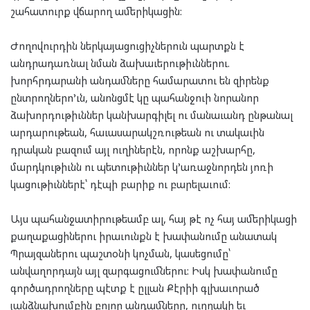
շահատուրք վճարող ամերիկացին:
Ժողովուրդին ներկայացուցիչներուն պարտքն է
անդրադառնալ նման ձախաւերութիւններու.
խորհրդարանի անդամները համարատու են զիրենք
ընտրողներո’ւն, անոնցմէ կը պահանջուի նորանոր
ձախորդութիւններ կանխարգիլել ու մանաւանդ ընթանալ
արդարութեան, հաւասարակշռութեան ու տակաւին
դրական բազում այլ ուղիներէն, որոնք աշխարհը,
մարդկութիւնն ու պետութիւններ կ’առաջնորդեն յոռի
կացութիւններէ՝ դէպի բարիք ու բարելաւում:
Այս պահանջատիրութեամբ ալ, հայ թէ ոչ հայ ամերիկացի
քաղաքացիներու իրաւունքն է խափանումը անատակ
Պրայզաներու պաշտօնի կոչման, կասեցումը՝
անվաղորդայն այլ զարգացումներու: Իսկ խափանումը
գործադրողները պէտք է ըլլան Քէրիի գլխաւորած
յանձնախումբին բոլոր անդամները, ուղղակի եւ