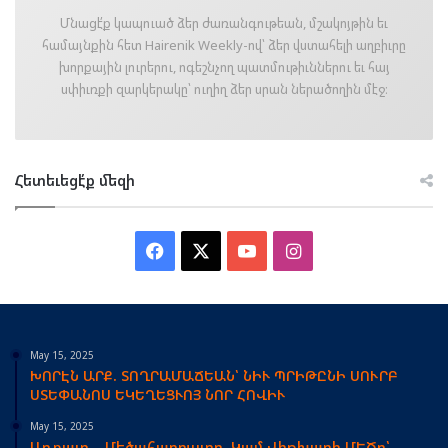
Մնացէ՛ք կապուած ձեր ժառանգութեան, մշակոյթին եւ
համայնքին հետ Hairenik Weekly-ով՝ ձեր վստահելի աղբիւրը
խորքային լուրերու, ոգեշնչող պատմութիւններու եւ հայ
սփիւռքի զարկերակը՝ ուղիղ ձեր սրան ներածողին մէջ։
Հետեւեցէ՛ք մեզի
Facebook
X
YouTube
Instagram
May 15, 2025
ԽՈՐԷՆ ԱՐՔ. ՏՈՂՐԱՄԱՃԵԱՆ՝ ՆԻՒ ՊՐԻԹԸՆԻ ՍՈՒՐԲ
ՍՏԵՓԱՆՈՍ ԵԿԵՂԵՑՒՈՅ ՆՈՐ ՀՈՎԻՒ
May 15, 2025
Աղքատ… Մեծահարուստը, Կամ Վիթխարի ՄԵԾը՝