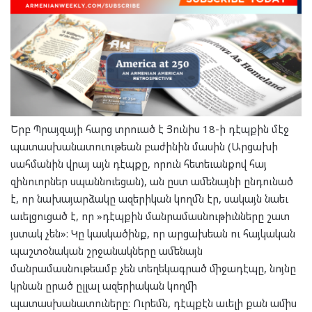
Երբ Պրայզայի հարց տրուած է Յունիս 18-ի դէպքին մէջ
պատասխանատուութեան բաժինին մասին (Արցախի
սահմանին վրայ այն դէպքը, որուն հետեւանքով հայ
զինուորներ սպաննուեցան), ան ըստ ամենայնի ընդունած
է, որ նախայարձակը ազերիկան կողմն էր, սակայն նաեւ
աւելցուցած է, որ »դէպքին մանրամասնութիւնները շատ
յստակ չեն»: Կը կասկածինք, որ արցախեան ու հայկական
պաշտօնական շրջանակները ամենայն
մանրամասնութեամբ չեն տեղեկագրած միջադէպը, նոյնը
կրնան ըրած ըլլալ ազերիական կողմի
պատասխանատուները: Ուրեմն, դէպքէն աւելի քան ամիս