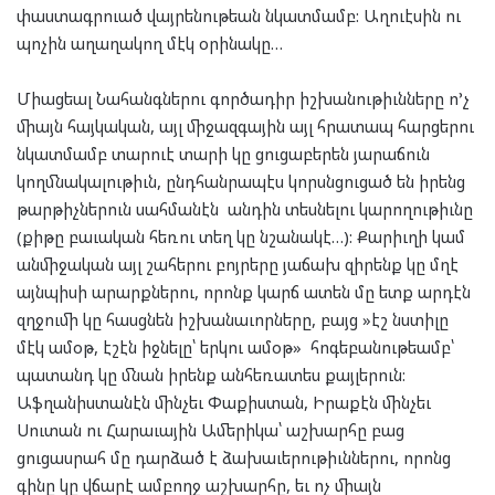
փաստագրուած վայրենութեան նկատմամբ: Աղուէսին ու
պոչին աղաղակող մէկ օրինակը…
Միացեալ Նահանգներու գործադիր իշխանութիւնները ո’չ
միայն հայկական, այլ միջազգային այլ հրատապ հարցերու
նկատմամբ տարուէ տարի կը ցուցաբերեն յարաճուն
կողմնակալութիւն, ընդհանրապէս կորսնցուցած են իրենց
թարթիչներուն սահմանէն անդին տեսնելու կարողութիւնը
(քիթը բաւական հեռու տեղ կը նշանակէ…): Քարիւղի կամ
անմիջական այլ շահերու բոյրերը յաճախ զիրենք կը մղէ
այնպիսի արարքներու, որոնք կարճ ատեն մը ետք արդէն
զղջումի կը հասցնեն իշխանաւորները, բայց »էշ նստիլը
մէկ ամօթ, էշէն իջնելը՝ երկու ամօթ» հոգեբանութեամբ՝
պատանդ կը մնան իրենք անհեռատես քայլերուն:
Աֆղանիստանէն մինչեւ Փաքիստան, Իրաքէն մինչեւ
Սուտան ու Հարաւային Ամերիկա՝ աշխարհը բաց
ցուցասրահ մը դարձած է ձախաւերութիւններու, որոնց
գինը կը վճարէ ամբողջ աշխարհը, եւ ոչ միայն