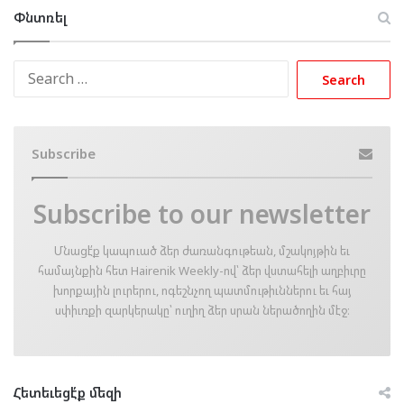
Փնտռել
Search
for:
Subscribe
Subscribe to our newsletter
Մնացէ՛ք կապուած ձեր ժառանգութեան, մշակոյթին եւ
համայնքին հետ Hairenik Weekly-ով՝ ձեր վստահելի աղբիւրը
խորքային լուրերու, ոգեշնչող պատմութիւններու եւ հայ
սփիւռքի զարկերակը՝ ուղիղ ձեր սրան ներածողին մէջ։
Հետեւեցէ՛ք մեզի