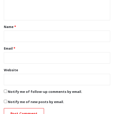
e
n
t
*
Name
*
Email
*
Website
Notify me of follow-up comments by email.
Notify me of new posts by email.