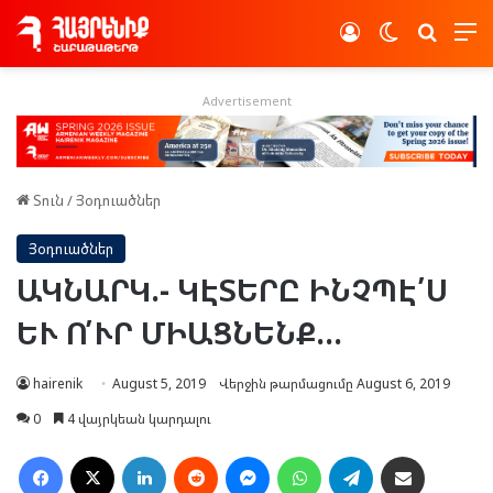
Log In
Switch skin
Որոնե
Advertisement
Տուն
/
Յօդուածներ
Յօդուածներ
ԱԿՆԱՐԿ.- ԿԷՏԵՐԸ ԻՆՉՊԷ՛Ս
ԵՒ Ո՛ՒՐ ՄԻԱՑՆԵՆՔ…
hairenik
August 5, 2019
Վերջին թարմացումը August 6, 2019
0
4 վայրկեան կարդալու
Facebook
X
LinkedIn
Reddit
Messenger
WhatsApp
Telegram
Ուղարկել նամակ