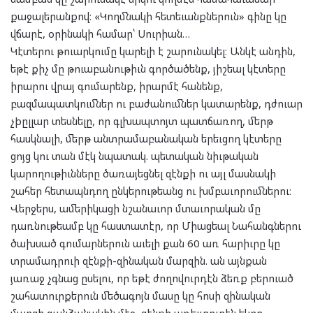
քաջալերանքով։ «Կողմնակի հետեւանքներուն» գինը կը
վճարէ, օրինակի համար՝ Սուրիան…
Կէտերու թուարկումը կարելի է շարունակել։ Անկէ անդին,
եթէ քիչ մը թուաբանութիւն գործածենք, յիշեալ կէտերը
իրարու վրայ գումարենք, իրարմէ հանենք,
բազմապատկումներ ու բաժանումներ կատարենք, դժուար
չþըլլար տեսնելը, որ գլխապտոյտ պատճառող, մերթ
հասկնալի, մերթ անտրամաբանական երեւցող կէտերը
ցոյց կու տան մէկ նպատակ. պետական նիւթական
կարողութիւնները ծառայեցնել զէնքի ու այլ մասնակի
շահեր հետապնդող ընկերութեանց ու խմբաւորումներու։
Վերջերս, ամերիկացի նշանաւոր մտաւորական մը
դառնութեամբ կը հաստատէր, որ Միացեալ Նահանգներու
ծախսած գումարներուն աւելի քան 60 առ հարիւրը կը
տրամադրուի զէնքի-զինական մարզին. ան այնքան
յառաջ չգնաց ըսելու, որ եթէ ժողովուրդէն ձեռք բերուած
շահատուրքերուն մեծագոյն մասը կը հոսի զինական