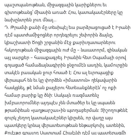
պաշտպանութեան, միջազգային կարիքներու եւ
գիտութեանց՝ միասին առած։ Հոս, կատակասէրները կը
նախընտրեն լուռ մնալ…
Դ. Թրամփ քանի մը տեսիպէլ եւս բարձրացուցած է Իրանի
դէմ պատժամիջոցներ որդեգրելու շեփորին ձայնը,
կþաշխատի Ծոցի շրջանին մէջ քարիւղատարներու
հսկողութեան միջազգային ուժ մը – նաւատորմ, զինական
այլ սարքեր – հաւաքագրել. Իրանին հետ Օպամայի օրով
գոյացած համաձայնագիրին ջնջումէն ասդին, կամուրջին
տակէն բաւական ջուր հոսած է։ Հոս ալ եւրոպացիք
վերապահ են եւ կը փորձեն «իմաստուն» ղեկավարին
հասկցնել, թէ նման քայլերու հետեւանքներէն՝ ոչ ոքի
համար բարիք կը ծնի։ Սակայն ռազմատենչ
խմբաւորումներ այդպէս չեն մտածեր եւ կը սպասեն
թրամփեան «յաղթարշաւ»ին պտղաբերման։ Յիշողութենէ
զուրկ չեղող կատակասէրներ կþըսեն, որ վաղը այս
պատկերը կրնայ վերատեսութեան ենթարկուիլ. ատենին,
Քուէյթը գրաւող Սատտամ Հիւսէյնի դէմ ալ պատերազմի