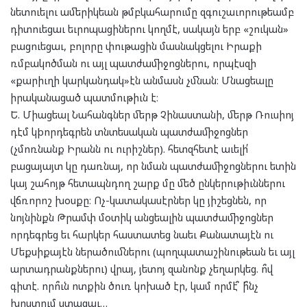
նետուելու ամերիկեան թմբկահարումը զգուշաւորութեամբ
դիտուեցաւ եւրոպացիներու կողմէ, սակայն երբ «շուկան»
բացուեցաւ, բոլորը փութացին մասնակցելու Իրաքի
ռմբակոծման ու այլ պատժամիջոցներու, որպէսզի
«քարիւղի կարկանդակ»էն անմասն չմնան։ Մնացեալը
իրականացած պատմութիւն է։
Ե. Միացեալ Նահանգներ մերթ Չինաստանի, մերթ Ռուսիոյ
դէմ կþորդեգրեն տնտեսական պատժամիջոցներ
(չմոռնանք Իրանն ու ուրիշներ). հետզհետէ աւելի՛
բացայայտ կը դառնայ, որ նման պատժամիջոցներու ետին
կայ շահոյթ հետապնդող շարք մը մեծ ընկերութիւններու
վճռորոշ խօսքը։ Ոչ-կատակասէրներ կը յիշեցնեն, որ
նոյնինքն Թրամփ մօտիկ անցեալին պատժամիջոցներ
որդեգրեց եւ հարկեր հաստատեց նաեւ Քանատայէն ու
Մեքսիքայէն ներածումներու (պողպատաշինութեան եւ այլ
արտադրանքներու) վրայ, յետոյ զանոնք չեղարկեց. ո՞վ
գիտէ. որո՞ւն ոտքին ծուռ կոխած էր, կամ որմէ՞ ի՞նչ
խոստում ստացաւ…